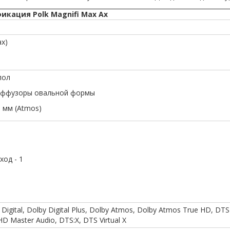
икация Polk Magnifi Max Ax
ах)
пол
 диффузоры овальной формы
 мм (Atmos)
од - 1
igital, Dolby Digital Plus, Dolby Atmos, Dolby Atmos True HD, DTS 
D Master Audio, DTS:X, DTS Virtual X