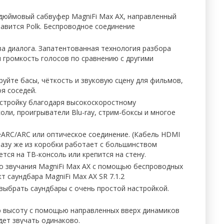
дюймовый сабвуфер MagniFi Max AX, направленный
авится Polk. Беспроводное соединение
ва диалога. Запатентованная технология разбора
я громкость голосов по сравнению с другими
руйте басы, чёткость и звуковую сцену для фильмов,
я соседей.
стройку благодаря высокоскоростному
ли, проигрыватели Blu-ray, стрим-боксы и многое
eARC/ARC или оптическое соединение. (Кабель HDMI
сразу же из коробки работает с большинством
тся на ТВ-консоль или крепится на стену.
о звучания MagniFi Max AX с помощью беспроводных
 саундбара MagniFi Max AX SR 7.1.2
ы выбрать саундбары с очень простой настройкой.
ю высоту с помощью направленных вверх динамиков
дет звучать одинаково.