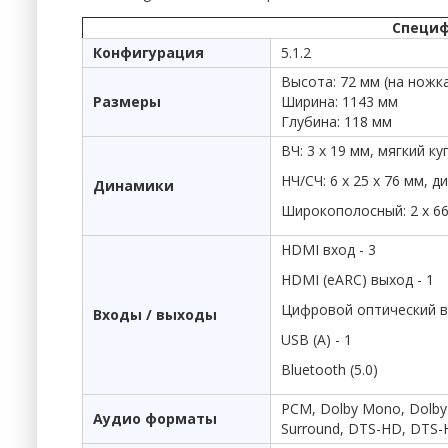
Специф
Конфигурация
5.1.2
Высота: 72 мм (на ножк
Размеры
Ширина: 1143 мм
Глубина: 118 мм
ВЧ: 3 х 19 мм, мягкий ку
НЧ/СЧ: 6 х 25 х 76 мм,
Динамики
Широкополосный: 2 х 66
HDMI вход - 3
HDMI (eARC) выход - 1
Цифровой оптический вх
Входы / выходы
USB (A) - 1
Bluetooth (5.0)
PCM, Dolby Mono, Dolby D
Аудио форматы
Surround, DTS-HD, DTS-H