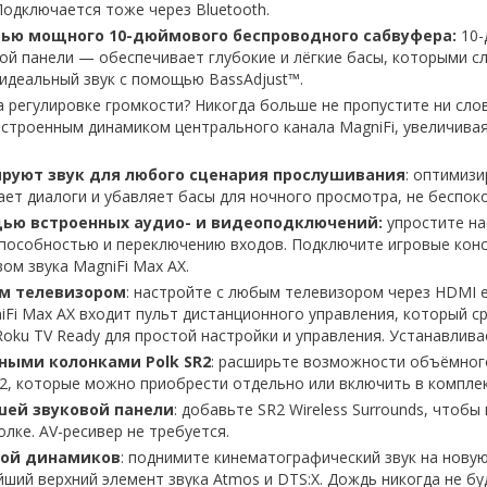
Подключается тоже через Bluetooth.
ью мощного 10-дюймового беспроводного сабвуфера:
10-
й панели — обеспечивает глубокие и лёгкие басы, которыми сл
идеальный звук с помощью BassAdjust™.
а регулировке громкости? Никогда больше не пропустите ни сло
 встроенным динамиком центрального канала MagniFi, увеличива
уют звук для любого сценария прослушивания
: оптимизи
ет диалоги и убавляет басы для ночного просмотра, не беспоко
щью встроенных аудио- и видеоподключений:
упростите на
пособностью и переключению входов. Подключите игровые консо
ом звука MagniFi Max AX.
ым телевизором
: настройте с любым телевизором через HDMI 
niFi Max AX входит пульт дистанционного управления, который 
ku TV Ready для простой настройки и управления. Устанавливае
ными колонками Polk SR2
: расширьте возможности объёмног
2, которые можно приобрести отдельно или включить в комплект
шей звуковой панели
: добавьте SR2 Wireless Surrounds, чтоб
лке. AV-ресивер не требуется.
лной динамиков
: поднимите кинематографический звук на нову
ший верхний элемент звука Atmos и DTS:X. Дождь никогда не бу