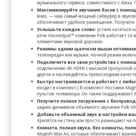
музыкального сервиса, совместимого с Alexa. 
Максимизируйте звучание басов с помощ
вниз, — наш самый мощный сабвуфер в звуково
обеспечивает удобное размещение. Получите 
Услышьте каждое слово:
устали кататься н
речи VoiceAdjust™ компании Polk работает со
элементами звуковой дорожки.
Режимы одним щелчком мыши оптимизир
телепередач или музыки. Ночной режим включа
Подключите все свои устройства с помо
подключению 4K HDMI с высокой пропускной с
другое и наслаждайтесь превосходным качеств
Быстро настраивается и работает с люб
входит в комплект.) В комплект поставки Mag
пультов телевизора. Он также поддерживает Ro
Получите полное погружение с беспровод
задних динамиков объёмного звучания Polk SR
Добавьте объемный звук в настройки ва
Крепятся на стену или просто размещают на по
Комната, полная звука, без комнаты, по
MagniFi Max AX, которые обеспечивают важней