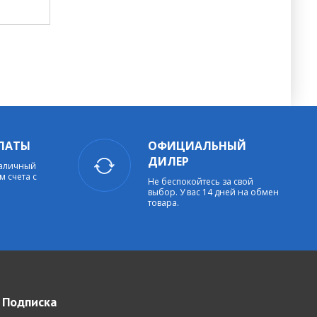
ЛАТЫ
ОФИЦИАЛЬНЫЙ
ДИЛЕР
наличный
м счета с
Не беспокойтесь за свой
выбор. У вас 14 дней на обмен
товара.
Подписка