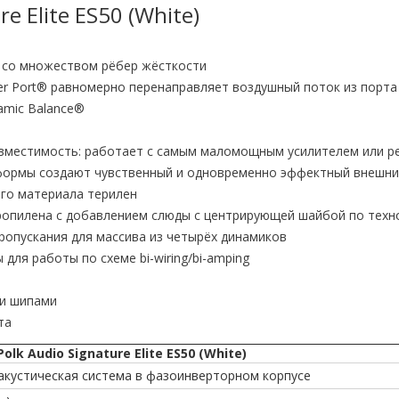
e Elite ES50 (White)
 со множеством рёбер жёсткости
er Port® равномерно перенаправляет воздушный поток из порта
amic Balance®
овместимость: работает с самым маломощным усилителем или р
 формы создают чувственный и одновременно эффектный внешни
ого материала терилен
ропилена с добавлением слюды с центрирующей шайбой по техн
ропускания для массива из четырёх динамиков
ля работы по схеме bi-wiring/bi-amping
 и шипами
та
k Audio Signature Elite ES50 (White)
 акустическая система в фазоинверторном корпусе