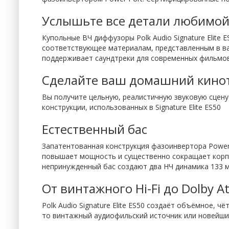
Услышьте все детали любимо
Купольные ВЧ диффузоры Polk Audio Signature Elite
соответствующее материалам, представленным в ваших
поддерживает саундтреки для современных фильмов 
Сделайте ваш домашний кинот
Вы получите цельную, реалистичную звуковую сцену 
конструкции, использованных в Signature Elite ES50
Естественный бас
Запатентованная конструкция фазоинвертора Power 
повышает мощность и существенно сокращает корпус
непринужденный бас создают два НЧ динамика 133 м
От винтажного Hi-Fi до Dolby A
Polk Audio Signature Elite ES50 создаёт объёмное, 
то винтажный аудиофильский источник или новейшие