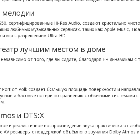
й мелодии
 ES50, сертифицированные Hi-Res Audio, создают кристально чис
 любимых музыкальных сервисах, таких как: Apple Music, Tidal, 
и игр с разрешением Ultra-HD.
еатр лучшим местом в доме
независимо от того, где вы сидите, благодаря НЧ динамикам с 
Port от Polk создает бОльшую площадь поверхности и направле
ные и басовые потери по сравнению с обычными системами с фаз
м.
tmos и DTS:X
чёткое и реалистичное воспроизведение звука практически от лю
 AV ресиверы с поддержкой объёмного звучания Dolby Atmos и 