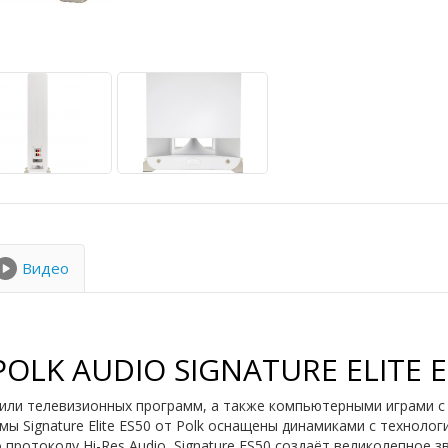
Видео
LK AUDIO SIGNATURE ELITE E
ли телевизионных программ, а также компьютерными играми с
ы Signature Elite ES50 от Polk оснащены динамиками с техноло
ротоколу Hi-Res Audio, Signature ES50 создаёт великолепное зв