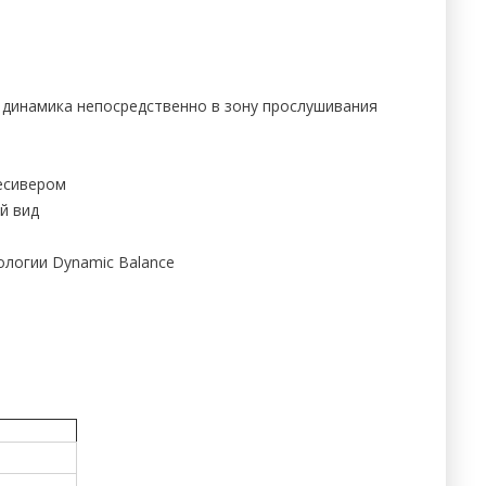
 динамика непосредственно в зону прослушивания
есивером
й вид
ологии Dynamic Balance