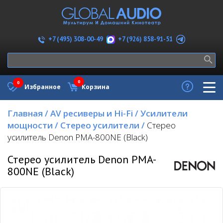
+7 (926) 858-91-51
+7 (495) 308-00-49
0
0
Избранное
Корзина
Главная
/
AV ресиверы и Hi-Fi
/
Усилители
мощности
/
Стерео усилители
/
Стерео
усилитель Denon PMA-800NE (Black)
Стерео усилитель Denon PMA-
800NE (Black)