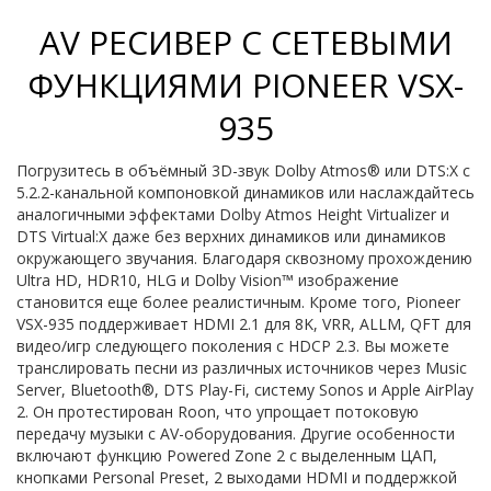
AV РЕСИВЕР С СЕТЕВЫМИ
ФУНКЦИЯМИ PIONEER VSX-
935
Погрузитесь в объёмный 3D-звук Dolby Atmos® или DTS:X с
5.2.2-канальной компоновкой динамиков или наслаждайтесь
аналогичными эффектами Dolby Atmos Height Virtualizer и
DTS Virtual:X даже без верхних динамиков или динамиков
окружающего звучания. Благодаря сквозному прохождению
Ultra HD, HDR10, HLG и Dolby Vision™ изображение
становится еще более реалистичным. Кроме того, Pioneer
VSX-935 поддерживает HDMI 2.1 для 8K, VRR, ALLM, QFT для
видео/игр следующего поколения с HDCP 2.3. Вы можете
транслировать песни из различных источников через Music
Server, Bluetooth®, DTS Play-Fi, систему Sonos и Apple AirPlay
2. Он протестирован Roon, что упрощает потоковую
передачу музыки с AV-оборудования. Другие особенности
включают функцию Powered Zone 2 с выделенным ЦАП,
кнопками Personal Preset, 2 выходами HDMI и поддержкой