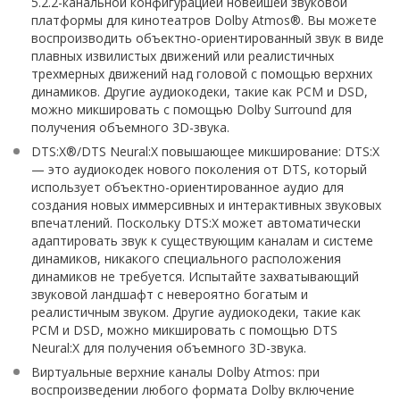
5.2.2-канальной конфигурацией новейшей звуковой
платформы для кинотеатров Dolby Atmos®. Вы можете
воспроизводить объектно-ориентированный звук в виде
плавных извилистых движений или реалистичных
трехмерных движений над головой с помощью верхних
динамиков. Другие аудиокодеки, такие как PCM и DSD,
можно микшировать с помощью Dolby Surround для
получения объемного 3D-звука.
DTS:X®/DTS Neural:X повышающее микширование: DTS:X
— это аудиокодек нового поколения от DTS, который
использует объектно-ориентированное аудио для
создания новых иммерсивных и интерактивных звуковых
впечатлений. Поскольку DTS:X может автоматически
адаптировать звук к существующим каналам и системе
динамиков, никакого специального расположения
динамиков не требуется. Испытайте захватывающий
звуковой ландшафт с невероятно богатым и
реалистичным звуком. Другие аудиокодеки, такие как
PCM и DSD, можно микшировать с помощью DTS
Neural:X для получения объемного 3D-звука.
Виртуальные верхние каналы Dolby Atmos: при
воспроизведении любого формата Dolby включение