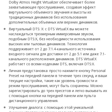
Dolby Atmos Height Virtualizer обеспечивает более
захватывающее прослушивание, создавая эффект
виртуального объемного звучания и высоты из
традиционных динамиков без использования
дополнительных объемных или верхних динамиков.
Виртуальный DTS: X: с DTS Virtual:X вы можете
наслаждаться трехмерным иммерсивным звуком,
подобным DTS:X, без необходимости использования
высоких или тыловых динамиков. Технология
поддерживает от 2 до 7.1.4-канального источника
входного сигнала для доставки от 2 до 5.1 или даже 7.1-
канального расположения динамиков. DTS Virtual:X
работает со всеми кодеками DTS, включая DTS:X.
Личная предустановка: просто нажмите кнопку Personal
Preset на передней панели в течение трех секунд, и ваши
текущие настройки, такие как уровень громкости и
режим прослушивания, могут быть сохранены. Можно
зарегистрировать до трех пресетов и легко вызывать их
с помощью кнопки на передней панели или пульта
дистанционного управления.
Улучшение диалога: с помощью этой уникальной