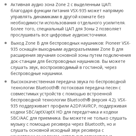
Активная аудио зона Zone 2 с выделенным ЦАП:
благодаря функции питания VSX-935 может напрямую
управлять динамиками в другой комнате без
необходимости использования отдельного усилителя.
Более того, специальный ЦАП для Зоны 2 позволяет
прослушивать все цифровые аудиоисточники.
Выход Zone B для беспроводных наушников: Pioneer VSX-
935 оснащён выходными аудиоразъемами Zone B для
расширения звучания основной зоны путем подключения
док-станции для беспроводных наушников. Вы можете
слушать звук, воспроизводимый в гостиной, через
беспроводные наушники.
Высококачественная передача звука по беспроводной
технологии Bluetooth®: потоковая передача песен с
совместимых устройств с помощью встроенной
беспроводной технологии Bluetooth® (версия 4.2). VSX-
935 поддерживает профили A2DP/AVRCP, поддерживая
кодеки SBC/aptX/aptX HD для передатчика и кодеки
SBC/AAC для приемника. Вы можете не только слушать
музыку с помощью ресивера через Bluetooth, но и
слушать основной исходный звук ресивера с