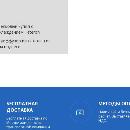
шёлковый купол с
лаждением Teteron
, диффузор изготовлен из
ом подвесе
БЕСПЛАТНАЯ
МЕТОДЫ ОП
ДОСТАВКА
Наличный и без
расчет. Выставляе
Бесплатная доставка по
НДС.
Москве или до офиса
транспортной компании.