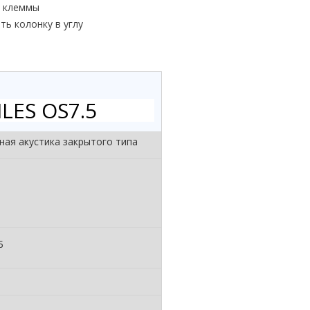
е клеммы
ь колонку в углу
LES OS7.5
ная акустика закрытого типа
Б