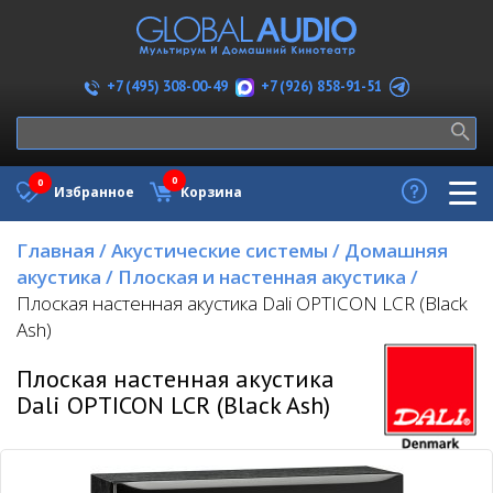
+7 (926) 858-91-51
+7 (495) 308-00-49
0
0
Избранное
Корзина
Главная
/
Акустические системы
/
Домашняя
акустика
/
Плоская и настенная акустика
/
Плоская настенная акустика Dali OPTICON LCR (Black
Ash)
Плоская настенная акустика
Dali OPTICON LCR (Black Ash)