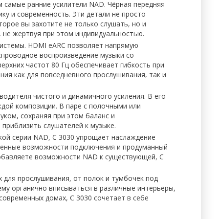
 самые ранние усилители NAD. Чёрная передняя
ику и современность. Эти детали не просто
торое вы захотите не только слушать, но и
 не жертвуя при этом индивидуальностью.
системы. HDMI eARC позволяет напрямую
еспроводное воспроизведение музыки со
ерхних частот 80 Гц обеспечивает гибкость при
ния как для повседневного прослушивания, так и
одителя чистого и динамичного усиления. В его
дой композиции. В паре с полочными или
ком, сохраняя при этом баланс и
приблизить слушателей к музыке.
ской серии NAD, C 3030 упрощает наслаждение
еменные возможности подключения и продуманный
добавляете возможности NAD к существующей, C
 для прослушивания, от полок и тумбочек под
ему органично вписываться в различные интерьеры,
овременных домах, C 3030 сочетает в себе