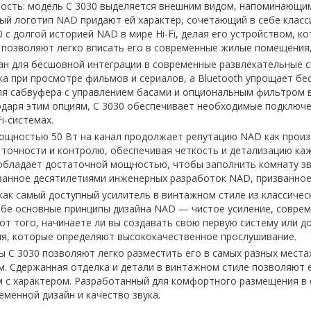
ость: модель C 3030 выделяется внешним видом, напоминающим
ный логотип NAD придают ей характер, сочетающий в себе класс
с долгой историей NAD в мире Hi-Fi, делая его устройством, ко
позволяют легко вписать его в современные жилые помещения,
ан для бесшовной интеграции в современные развлекательные 
ка при просмотре фильмов и сериалов, а Bluetooth упрощает б
ля сабвуфера с управлением басами и опциональным фильтром в
одаря этим опциям, C 3030 обеспечивает необходимые подключе
i-системах.
ощностью 50 Вт на канал продолжает репутацию NAD как произв
 точности и контролю, обеспечивая четкость и детализацию каж
обладает достаточной мощностью, чтобы заполнить комнату зву
ванное десятилетиями инженерных разработок NAD, призванное 
 как самый доступный усилитель в винтажном стиле из классиче
 себе основные принципы дизайна NAD — чистое усиление, совр
от того, начинаете ли вы создавать свою первую систему или 
ния, которые определяют высококачественное прослушивание.
 C 3030 позволяют легко разместить его в самых разных местах
м. Сдержанная отделка и детали в винтажном стиле позволяют 
 с характером. Разработанный для комфортного размещения в с
менной дизайн и качество звука.