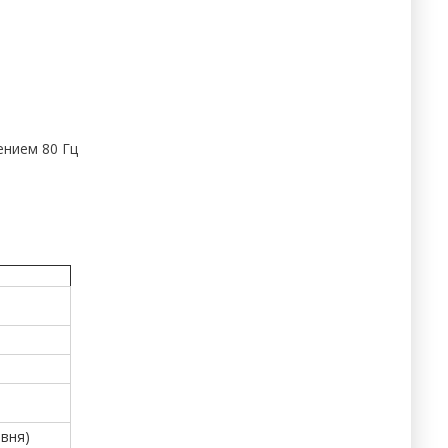
ением 80 Гц
овня)