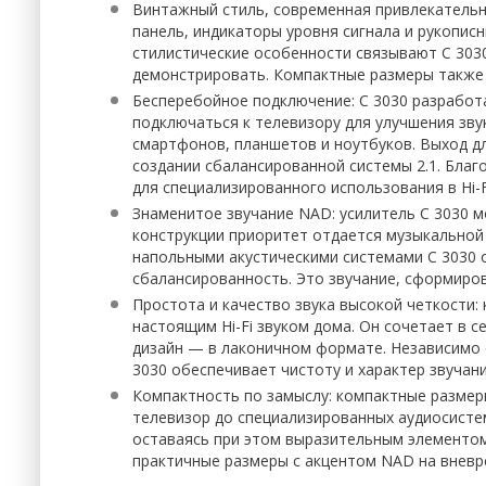
Винтажный стиль, современная привлекательн
панель, индикаторы уровня сигнала и рукопис
стилистические особенности связывают C 3030 
демонстрировать. Компактные размеры также 
Бесперебойное подключение: C 3030 разработ
подключаться к телевизору для улучшения зву
смартфонов, планшетов и ноутбуков. Выход д
создании сбалансированной системы 2.1. Благ
для специализированного использования в Hi-F
Знаменитое звучание NAD: усилитель C 3030 м
конструкции приоритет отдается музыкальной
напольными акустическими системами C 3030 
сбалансированность. Это звучание, сформиро
Простота и качество звука высокой четкости:
настоящим Hi-Fi звуком дома. Он сочетает в
дизайн — в лаконичном формате. Независимо 
3030 обеспечивает чистоту и характер звуча
Компактность по замыслу: компактные размеры
телевизор до специализированных аудиосисте
оставаясь при этом выразительным элементом
практичные размеры с акцентом NAD на вневре