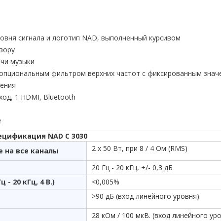
ровня сигнала и логотип NAD, выполненный курсивом
зору
ачи музыки
 опциональным фильтром верхних частот с фиксированным знач
щения
ход, 1 HDMI, Bluetooth
е
ецификация NAD C 3030
2 x 50 Вт, при 8 / 4 Ом (RMS)
 на все каналы
20 Гц - 20 кГц, +/- 0,3 дБ
 20 кГц, 4 В.)
<0,005%
>90 дБ (вход линейного уровня)
28 кОм / 100 мкВ. (вход линейного ур