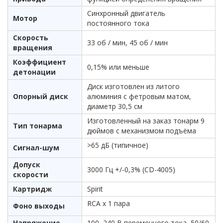
Синхронный двигатель
Мотор
постоянного тока
Скорость
33 об / мин, 45 об / мин
вращения
Коэффициент
0,15% или меньше
детонации
Диск изготовлен из литого
Опорный диск
алюминия с фетровым матом,
диаметр 30,5 см
Изготовленный на заказ тонарм 9
Тип тонарма
дюймов с механизмом подъёма
>65 дБ (типичное)
Сигнал-шум
Допуск
3000 Гц +/-0,3% (CD-4005)
скорости
Картридж
Spirit
RCA x 1 пара
Фоно выходы
Напряжение
100–240 В переменного тока, 50/60