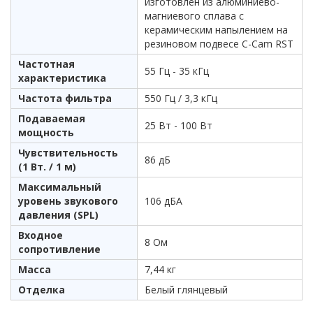
изготовлен из алюминиево-
магниевого сплава с
керамическим напылением на
резиновом подвесе C-Cam RST
Частотная
55 Гц - 35 кГц
характеристика
Частота фильтра
550 Гц / 3,3 кГц
Подаваемая
25 Вт - 100 Вт
мощность
Чувствительность
86 дБ
(1 Вт. / 1 м)
Максимальный
уровень звукового
106 дБА
давления (SPL)
Входное
8 Ом
сопротивление
Масса
7,44 кг
Отделка
Белый глянцевый