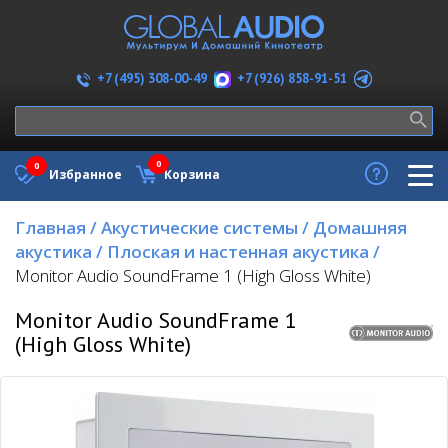
+7 (926) 858-91-51
+7 (495) 308-00-49
0
0
Избранное
Корзина
Главная
/
Акустические системы
/
Домашняя
акустика
/
Плоская и настенная акустика
/
Monitor Audio SoundFrame 1 (High Gloss White)
Monitor Audio SoundFrame 1
(High Gloss White)