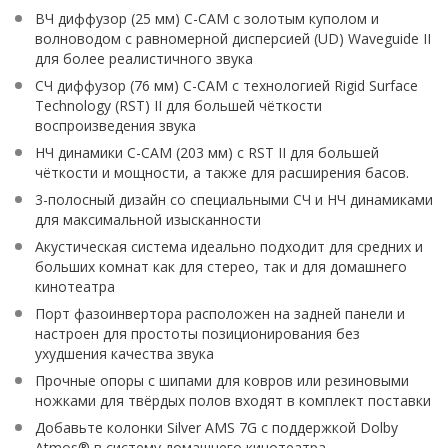
ВЧ диффузор (25 мм) C-CAM с золотым куполом и
волноводом с равномерной дисперсией (UD) Waveguide II
для более реалистичного звука
СЧ диффузор (76 мм) C-CAM с технологией Rigid Surface
Technology (RST) II для большей чёткости
воспроизведения звука
НЧ динамики C-CAM (203 мм) с RST II для большей
чёткости и мощности, а также для расширения басов.
3-полосный дизайн со специальными СЧ и НЧ динамиками
для максимальной изысканности
Акустическая система идеально подходит для средних и
больших комнат как для стерео, так и для домашнего
кинотеатра
Порт фазоинвертора расположен на задней панели и
настроен для простоты позиционирования без
ухудшения качества звука
Прочные опоры с шипами для ковров или резиновыми
ножками для твёрдых полов входят в комплект поставки
Добавьте колонки Silver AMS 7G с поддержкой Dolby
Atmos® в систему домашнего кинотеатра