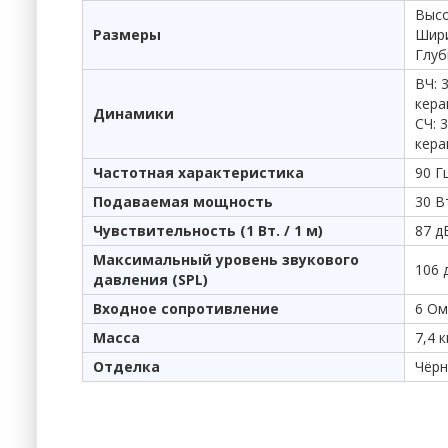
Высо
Размеры
Шири
Глуб
ВЧ: 
кера
Динамики
СЧ: 
кера
Частотная характеристика
90 Гц
Подаваемая мощность
30 В
Чувствительность (1 Вт. / 1 м)
87 д
Максимальный уровень звукового
106 
давления (SPL)
Входное сопротивление
6 Ом
Масса
7,4 к
Отделка
Чёрн