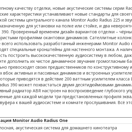
пному качеству отделки, новые акустические системы серии Ra
еские характеристики устанавливают новые стандарты для своег
й системы центрального канала Monitor Audio Radius 225 и звук
дназначенную для установки на полке или стойке, и два неверо
io 390. Проверенный временем дизайн вариантов отделки – чёрны
бристыми профилями окантовки динамиков. Сателлитные колонк
е всего использовать разработанный инженерами Monitor Audi
ходят специальные кронштейны для настенного монтажа. А наличи
ность построить высококачественную аудиосистему в любом, да
тите дополнить их чистое динамичное звучание громогласным ба
ьно превосходят своих предшественников по конструктивному и
х вбок активных и пассивных динамиков и встроенных усилите
торые приводятся в действие 200 ваттным усилителем класса 
Radius 390 может похвастаться двумя десятидюймовыми динамик
ивный радиатор ABR настроен на воспроизведение глубокого уп
енные для каждой модели три предустановленных профиля эквал
уфера к вашей аудиосистеме и комнате прослушивания. Всё это 
ция Monitor Audio Radius One
лосная, акустическая система для домашнего кинотеатра