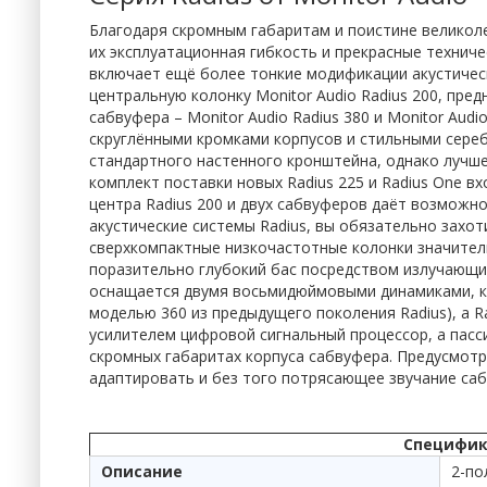
Благодаря скромным габаритам и поистине великоле
их эксплуатационная гибкость и прекрасные технич
включает ещё более тонкие модификации акустическо
центральную колонку Monitor Audio Radius 200, пре
сабвуфера – Monitor Audio Radius 380 и Monitor Aud
скруглёнными кромками корпусов и стильными сере
стандартного настенного кронштейна, однако лучш
комплект поставки новых Radius 225 и Radius One в
центра Radius 200 и двух сабвуферов даёт возмож
акустические системы Radius, вы обязательно захо
сверхкомпактные низкочастотные колонки значител
поразительно глубокий бас посредством излучающи
оснащается двумя восьмидюймовыми динамиками, ко
моделью 360 из предыдущего поколения Radius), а 
усилителем цифровой сигнальный процессор, а пасс
скромных габаритах корпуса сабвуфера. Предусмотр
адаптировать и без того потрясающее звучание сабв
Специфика
Описание
2-по