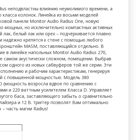
dius неподвластны влиянию неумолимого времени, а
о класса колонок. Линейка из восьми моделей
овой панели Monitor Audio Radius One, новую
ятно мощных, но исключительно компактных активных
й лак, белый лак или орех – подчёркивается плавно
и надёжно крепятся к стене с помощью любого
o кронштейн MASM, поставляющийся отдельно. В
е в линейке напольных Monitor Audio Radius 270,
же самом акустически сложном, помещении. Выбрав
сом одного из новых сабвуферов той же серии. Эти
сполнению и рабочим характеристикам, генерируя
лей с повышенной мощностью. Модель 380
D (мощность возросла вдвое по сравнению с
ами и 220 ваттным усилителем Класса D. Управляет
ругого баса, заставляющего забыть о сравнительно
айзера и 12 В. триггер позволят Вам оптимально
– часть магии Radius!