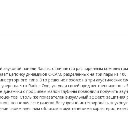
вой звуковой панели Radius, отличается расширенным комплекто
чает цепочку динамиков C-CAM, разделённых на три пары из 100
инверторного типа. Это решение похоже на три акустических с
ы уверены, что Radius One, уступая своей предшественнице по г
е динамики с профилем малой глубины позволили получить звуч
процентов! Столь же показателен визуальный эффект: защитная
нов, позволяя эстетически безупречно интегрировать звуковую
ение своим внешним обликом и акустическими характеристиками