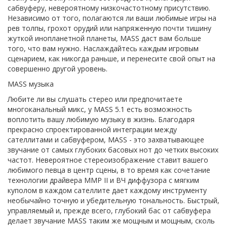
сабвуферу, невероятному низкочастотному присутствию.
Независимо от того, полагаются ли ваши любимые игры на
рев толпы, грохот орудий или напряженную почти тишину
жуткой инопланетной планеты, MASS даст вам больше
того, что вам нужно. Наслаждайтесь каждым игровым
сценарием, как никогда раньше, и перенесите свой опыт на
совершенно другой уровень.
MASS музыка
Любите ли вы слушать стерео или предпочитаете
многоканальный микс, у MASS 5.1 есть возможность
воплотить вашу любимую музыку в жизнь. Благодаря
прекрасно спроектированной интеграции между
сателлитами и сабвуфером, MASS - это захватывающее
звучание от самых глубоких басовых нот до четких высоких
частот. Невероятное стереоизображение ставит вашего
любимого певца в центр сцены, в то время как сочетание
технологии драйвера MMP II и ВЧ диффузора с мягким
куполом в каждом сателлите дает каждому инструменту
необычайно точную и убедительную тональность. Быстрый,
управляемый и, прежде всего, глубокий бас от сабвуфера
делает звучание MASS таким же мощным и мощным, сколь