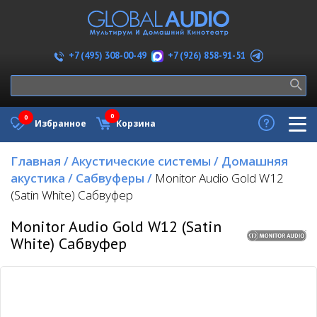
+7 (926) 858-91-51
+7 (495) 308-00-49
0
0
Избранное
Корзина
Главная
/
Акустические системы
/
Домашняя
акустика
/
Сабвуферы
/
Monitor Audio Gold W12
(Satin White) Сабвуфер
Monitor Audio Gold W12 (Satin
White) Сабвуфер