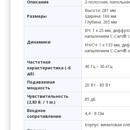
Описание
2-полосная, напольна
Высота: 281 мм
Размеры
Ширина: 166 мм
Глубина: 265 мм
ВЧ: 1 х 25 мм, диффу
напылением C-Cam® с 
Динамики
НЧ/СЧ: 1 х 133 мм, д
напылением C-Cam® о
Частотная
40 Гц – 30 кГц
характеристика (-6
дБ)
Подаваемая
20 Вт - 80 Вт
мощность
Чувствительность
85 дБ
(2,83 В. / 1 м.)
Входное
4,4 - 8 Ом
сопротивление
Корпус: виниловая пл