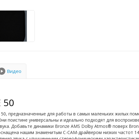
Видео
 50
 50, предназначенные для работы в самых маленьких жилых пом
Они поистине универсальны и идеально подходят для воспроизвед
вука. Добавьте динамики Bronze AMS Dolby Atmos® поверх Bron
e оснащена нашим знаменитым C-CAM-драйвером низких частот 1
дения звука с улучшенными стереофоническими характеристикам