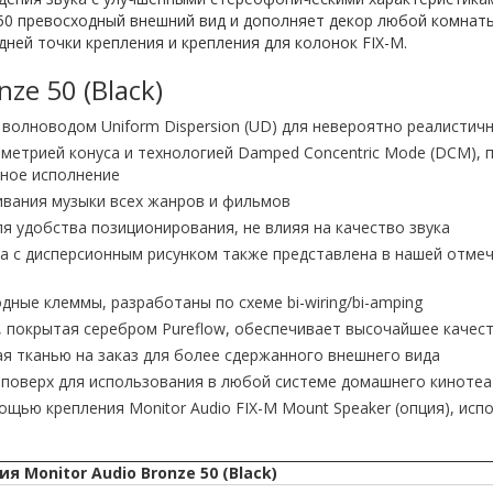
50 превосходный внешний вид и дополняет декор любой комнаты
ней точки крепления и крепления для колонок FIX-M.
ze 50 (Black)
волноводом Uniform Dispersion (UD) для невероятно реалистичн
метрией конуса и технологией Damped Concentric Mode (DCM),
чное исполнение
ивания музыки всех жанров и фильмов
ля удобства позиционирования, не влияя на качество звука
с дисперсионным рисунком также представлена ​​в нашей отмече
ые клеммы, разработаны по схеме bi-wiring/bi-amping
 покрытая серебром Pureflow, обеспечивает высочайшее качест
я тканью на заказ для более сдержанного внешнего вида
поверх для использования в любой системе домашнего кинотеа
щью крепления Monitor Audio FIX-M Mount Speaker (опция), исп
 Monitor Audio Bronze 50 (Black)