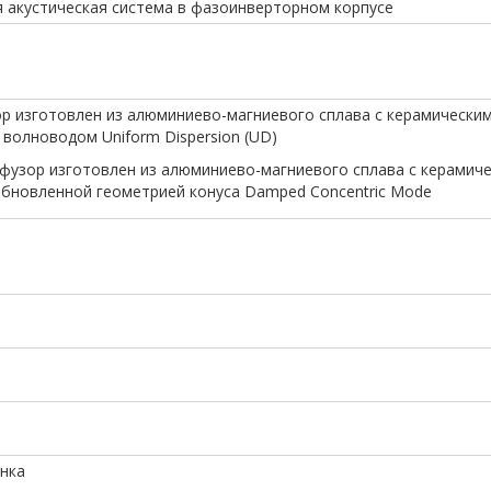
я акустическая система в фазоинверторном корпусе
зор изготовлен из алюминиево-магниевого сплава с керамически
волноводом Uniform Dispersion (UD)
иффузор изготовлен из алюминиево-магниевого сплава с керамич
бновленной геометрией конуса Damped Concentric Mode
ёнка