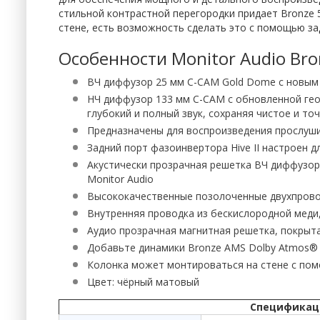
стильной контрастной перегородки придает Bronze 
стене, есть возможность сделать это с помощью зад
Особенности Monitor Audio Bron
ВЧ диффузор 25 мм C-CAM Gold Dome с новым 
НЧ диффузор 133 мм C-CAM с обновленной гео
глубокий и полный звук, сохраняя чистое и то
Предназначены для воспроизведения прослуш
Задний порт фазоинвертора Hive II настроен д
Акустически прозрачная решетка ВЧ диффузора 
Monitor Audio
Высококачественные позолоченные двухпроводн
Внутренняя проводка из бескислородной меди,
Аудио прозрачная магнитная решетка, покрыта
Добавьте динамики Bronze AMS Dolby Atmos® 
Колонка может монтироваться на стене с помо
Цвет: чёрный матовый
Спецификация