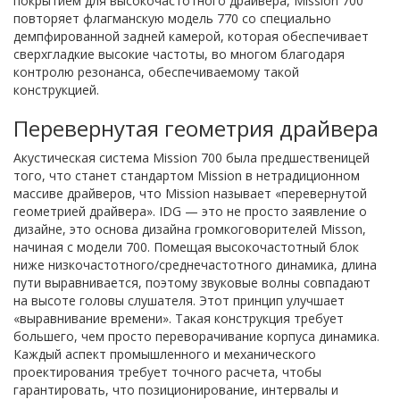
покрытием для высокочастотного драйвера, Mission 700
повторяет флагманскую модель 770 со специально
демпфированной задней камерой, которая обеспечивает
сверхгладкие высокие частоты, во многом благодаря
контролю резонанса, обеспечиваемому такой
конструкцией.
Перевернутая геометрия драйвера
Акустическая система Mission 700 была предшественицей
того, что станет стандартом Mission в нетрадиционном
массиве драйверов, что Mission называет «перевернутой
геометрией драйвера». IDG — это не просто заявление о
дизайне, это основа дизайна громкоговорителей Misson,
начиная с модели 700. Помещая высокочастотный блок
ниже низкочастотного/среднечастотного динамика, длина
пути выравнивается, поэтому звуковые волны совпадают
на высоте головы слушателя. Этот принцип улучшает
«выравнивание времени». Такая конструкция требует
большего, чем просто переворачивание корпуса динамика.
Каждый аспект промышленного и механического
проектирования требует точного расчета, чтобы
гарантировать, что позиционирование, интервалы и