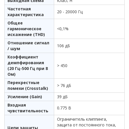
Выходная схема
Класс H
Частотная
20 - 20000 Гц
характеристика
Общее
гармоническое
<0,1%
искажение (THD)
Отношение сигнал
106 дБ
/ шум
Коэффициент
демпфирования
> 450
(20 Гц-500 Гц при 8
Ом)
Перекрестные
> 76 дБ
помехи (Crosstalk)
Усиление (Gain)
39 дБ
Входная
0.775 В
чувствительность
Ограничитель клиппинга,
защита от постоянного тока,
Цепи защиты