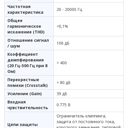
Частотная
20 - 20000 Гц
характеристика
Общее
гармоническое
<0,1%
искажение (THD)
Отношение сигнал
106 дБ
/ шум
Коэффициент
демпфирования
> 400
(20 Гц-500 Гц при 8
Ом)
Перекрестные
> 80 дБ
помехи (Crosstalk)
Усиление (Gain)
39 дБ
Входная
0.775 В
чувствительность
Ограничитель клиппинга,
защита от постоянного тока,
Цепи защиты
короткого замыкания, тепловой