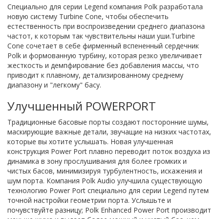
Специально для серии Legend компания Polk разработала
новую систему Turbine Cone, чтобы обеспечить
естественноcть при воспроизведении среднего диапазона
частот, к которым так чувствительны наши уши.Turbine
Cone сочетает в себе фирменный вспененный сердечник
Polk и формованную турбину, которая резко увеличивает
жесткость и демпфирование без добавления массы, что
приводит к плавному, детализированному среднему
диапазону и "легкому" басу.
Улучшенный POWERPORT
Традиционные басовые порты создают посторонние шумы,
маскирующие важные детали, звучащие на низких частотах,
которые вы хотите услышать. Новая улучшенная
конструкция Power Port плавно переводит поток воздуха из
динамика в зону прослушивания для более громких и
чистых басов, минимизируя турбулентность, искажения и
шум порта. Компания Polk Audio улучшила существующую
технологию Power Port специально для серии Legend путем
точной настройки геометрии порта. Услышьте и
почувствуйте разницу; Polk Enhanced Power Port производит