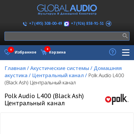
+7 (926) 858-91-51
+7 (495) 308-00-49
0
0
Избранное
Корзина
Главная
/
Акустические системы
/
Домашняя
акустика
/
Центральный канал
/
Polk Audio L400
(Black Ash) Центральный канал
Polk Audio L400 (Black Ash)
Центральный канал