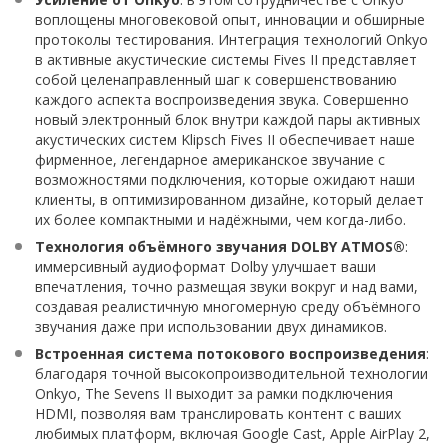
воплощены многовековой опыт, инновации и обширные
протоколы тестирования. Интеграция технологий Onkyo
в активные акустические системы Fives II представляет
собой целенаправленный шаг к совершенствованию
каждого аспекта воспроизведения звука. Совершенно
новый электронный блок внутри каждой пары активных
акустических систем Klipsch Fives II обеспечивает наше
фирменное, легендарное американское звучание с
возможностями подключения, которые ожидают наши
клиенты, в оптимизированном дизайне, который делает
их более компактными и надёжными, чем когда-либо.
Технология объёмного звучания DOLBY ATMOS®
:
иммерсивный аудиоформат Dolby улучшает ваши
впечатления, точно размещая звуки вокруг и над вами,
создавая реалистичную многомерную среду объёмного
звучания даже при использовании двух динамиков.
Встроенная система потокового воспроизведения
:
благодаря точной высокопроизводительной технологии
Onkyo, The Sevens II выходит за рамки подключения
HDMI, позволяя вам транслировать контент с ваших
любимых платформ, включая Google Cast, Apple AirPlay 2,