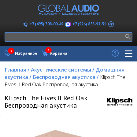
+7 (926) 858-91-51
+7 (495) 308-00-49
0
0
Избранное
Корзина
Главная
/
Акустические системы
/
Домашняя
акустика
/
Беспроводная акустика
/
Klipsch The
Fives II Red Oak Беспроводная акустика
Klipsch The Fives II Red Oak
Беспроводная акустика