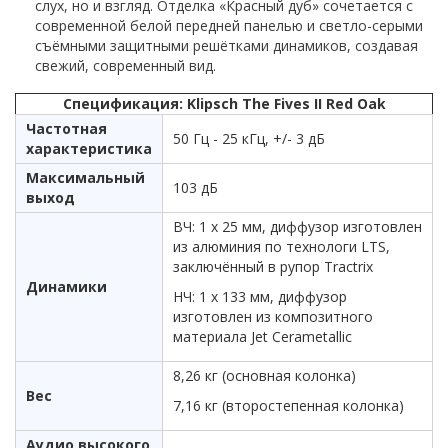
слух, но и взгляд. Отделка «Красный дуб» сочетается с
современной белой передней панелью и светло-серыми
съёмными защитными решётками динамиков, создавая
свежий, современный вид.
Спецификация: Klipsch The Fives II Red Oak
Частотная
50 Гц - 25 кГц, +/- 3 дБ
характеристика
Максимальный
103 дБ
выход
ВЧ: 1 х 25 мм, диффузор изготовлен
из алюминия по технологи LTS,
заключённый в рупор Tractrix
Динамики
НЧ: 1 х 133 мм, диффузор
изготовлен из композитного
материала Jet Cerametallic
8,26 кг (основная колонка)
Вес
7,16 кг (второстепенная колонка)
Аудио высокого