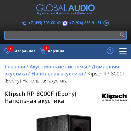
+7 (926) 858-91-51
+7 (495) 308-00-49
0
0
Избранное
Корзина
Главная
/
Акустические системы
/
Домашняя
акустика
/
Напольная акустика
/
Klipsch RP-8000F
(Ebony) Напольная акустика
Klipsch RP-8000F (Ebony)
Напольная акустика