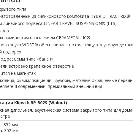
крытого типа
., изготовленный из силиконового композита HYBRID TRACTRIX®
ей линейного подвеса LINEAR TRAVEL SUSPENSION® (LTS)
оров
 с керамическим напылением CERAMETALLIC®
ного звука WDST® обеспечивает потрясающую звуковую детал
й под орех
под разъёмы типа «банан»
нели встроено крепёжное отверстие
пится на магнитах
кольца, окаймляющие диффузоры, матовые окрашенные передние
remiere II современный, премиальный внешний вид
ция Klipsch RP-502S (Walnut)
сная дипольная, акустическая система закрытого типа для дом
еатра
: 352 мм
: 302 мм