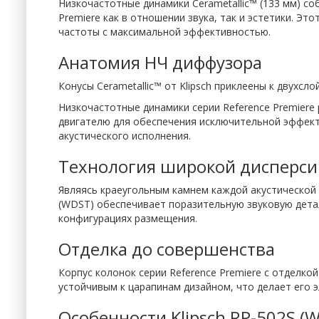
Низкочастотные динамики Cerametallic™ (133 мм) с
Premiere как в отношении звука, так и эстетики. Э
частоты с максимальной эффективностью.
Анатомия НЧ диффузора
Конусы Cerametallic™ от Klipsch приклеены к двухс
Низкочастотные динамики серии Reference Premier
двигателю для обеспечения исключительной эффект
акустического исполнения.
Технология широкой дисперси
Являясь краеугольным камнем каждой акустической 
(WDST) обеспечивает поразительную звуковую дета
конфигурациях размещения.
Отделка до совершенства
Корпус колонок серии Reference Premiere с отделко
устойчивым к царапинам дизайном, что делает его 
Особенности Klipsch RP-502S (W