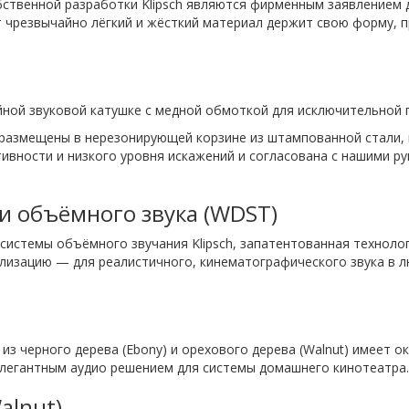
обственной разработки Klipsch являются фирменным заявлением 
тот чрезвычайно лёгкий и жёсткий материал держит свою форму, 
лойной звуковой катушке с медной обмоткой для исключительной
e размещены в нерезонирующей корзине из штампованной стали,
ивности и низкого уровня искажений и согласована с нашими 
и объёмного звука (WDST)
системы объёмного звучания Klipsch, запатентованная техноло
лизацию — для реалистичного, кинематографического звука в л
й из черного дерева (Ebony) и орехового дерева (Walnut) имеет 
элегантным аудио решением для системы домашнего кинотеатра.
alnut)