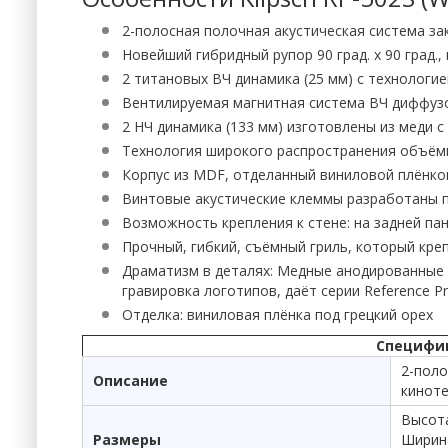
2-полосная полочная акустическая система за
Новейший гибридный рупор 90 град. x 90 град
2 титановых ВЧ динамика (25 мм) с технологи
Вентилируемая магнитная система ВЧ диффуз
2 НЧ динамика (133 мм) изготовлены из меди
Технология широкого распространения объём
Корпус из MDF, отделанный виниловой плёнко
Винтовые акустические клеммы разработаны 
Возможность крепления к стене: на задней па
Прочный, гибкий, съёмный гриль, который кре
Драматизм в деталях: Медные анодированные 
гравировка логотипов, даёт серии Reference P
Отделка: виниловая плёнка под грецкий орех
Специфика
2-поло
Описание
кинот
Высота
Размеры
Ширина