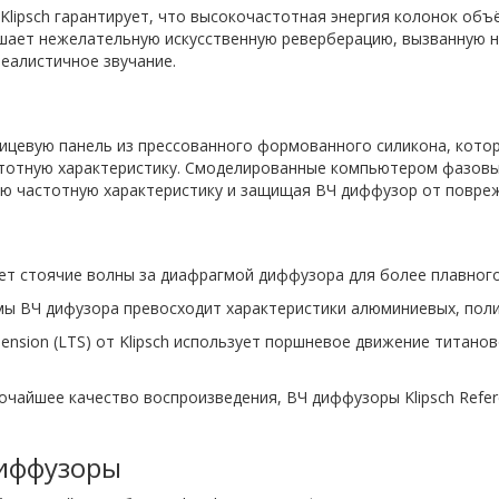
Klipsch гарантирует, что высокочастотная энергия колонок объё
ьшает нежелательную искусственную реверберацию, вызванную н
реалистичное звучание.
лицевую панель из прессованного формованного силикона, которая
тотную характеристику. Смоделированные компьютером фазовые 
ую частотную характеристику и защищая ВЧ диффузор от повре
т стоячие волны за диафрагмой диффузора для более плавного
гмы ВЧ дифузора превосходит характеристики алюминиевых, по
pension (LTS) от Klipsch использует поршневое движение титано
очайшее качество воспроизведения, ВЧ диффузоры Klipsch Refe
диффузоры