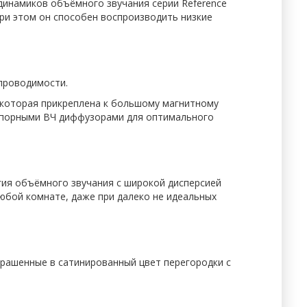
динамиков объёмного звучания серии Reference
при этом он способен воспроизводить низкие
 проводимости.
 которая прикреплена к большому магнитному
рупорными ВЧ диффузорами для оптимального
гия объёмного звучания с широкой дисперсией
юбой комнате, даже при далеко не идеальных
окрашенные в сатинированный цвет перегородки с