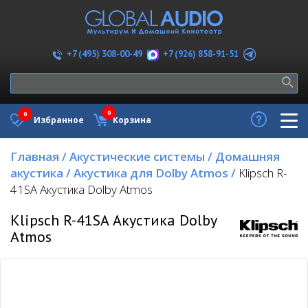
+7 (926) 858-91-51
+7 (495) 308-00-49
0
0
Избранное
Корзина
Главная
/
Акустические системы
/
Домашняя
акустика
/
Акустика для Dolby Atmos
/
Klipsch R-
41SA Акустика Dolby Atmos
Klipsch R-41SA Акустика Dolby
Atmos