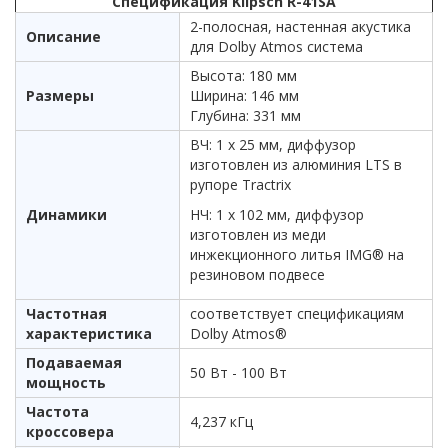
Спецификация Klipsch R-41SA
2-полосная, настенная акустика
Описание
для Dolby Atmos система
Высота: 180 мм
Размеры
Ширина: 146 мм
Глубина: 331 мм
ВЧ: 1 х 25 мм, диффузор
изготовлен из алюминия LTS в
рупоре Tractrix
Динамики
НЧ: 1 х 102 мм, диффузор
изготовлен из меди
инжекционного литья IMG® на
резиновом подвесе
Частотная
соответствует спецификациям
характеристика
Dolby Atmos®
Подаваемая
50 Вт - 100 Вт
мощность
Частота
4,237 кГц
кроссовера