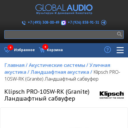
+7 (926) 858-91-51
+7 (495) 308-00-49
0
0
Избранное
Корзина
Главная
/
Акустические системы
/
Уличная
акустика
/
Ландшафтная акустика
/
Klipsch PRO-
10SW-RK (Granite) Ландшафтный сабвуфер
Klipsch PRO-10SW-RK (Granite)
Ландшафтный сабвуфер