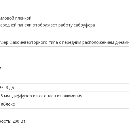
ниловой плёнкой
передней панели отображает работу сабвуфера
уфер фазоинверторного типа с передним расположением динам
м
м
+/- 3 дБ
305 мм, диффузор изготовлен из алюминия
 яблоко
ость: 200 Вт