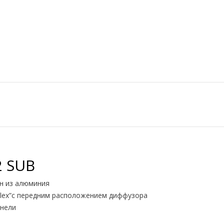
2 SUB
н из алюминия
eflex”с передним расположением диффузора
анели