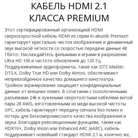
КАБЕЛЬ HDMI 2.1
КЛАССА PREMIUM
Этот сертифицированный организацией HDMI
сверхскоростной кабель HDMI из серии in-akustik Premium
гарантирует кристально чистое изображение и динамичный
звук высокой четкости со скоростью передачи данных 48
Гбит/с. Наслаждайтесь фильмами и играми в разрешении
Ultra HD 10k и частоте обновления до 120 Гц.
Поддерживаемые аудиоформаты, такие как DTS Master,
DTS:X, Dolby True HD или Dolby Atmos, обеспечивают
непревзойденное качество домашнего кинотеатра.
Тройное экранирование защищает конфиденциальные
данные от внешних помех. В сочетании с позолоченными
разъемами 24k и лужеными сверхтолстыми кабелями витой
пары 28 AWG, изготовленными из меди высокой чистоты
OFC, кабель гарантирует передачу сигнала без помех и
потерь для бескомпромиссного качества изображения и
звука. Благодаря революционным функциям, таким как
HDR10+, Dolby Vision или Enhanced ARC (eARC), кабель
поддерживает новейший стандарт HDMI 2.1 и, конечно же,