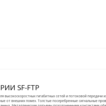
РИИ SF-FTP
 для высокоскоростных гигабитных сетей и потоковой передачи
ные от внешних помех. Толстые посеребренные сигнальные про
данных. Металлические разъемы позолоченными контактами об