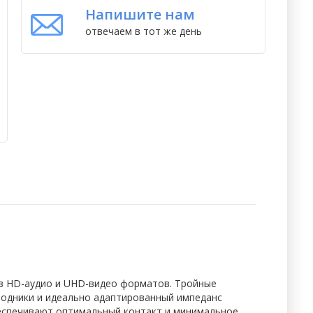
Напишите нам
отвечаем в тот же день
 из HD-аудио и UHD-видео форматов. Тройные
водники и идеально адаптированный импеданс
еспечивают оптимальный контакт и минимальное