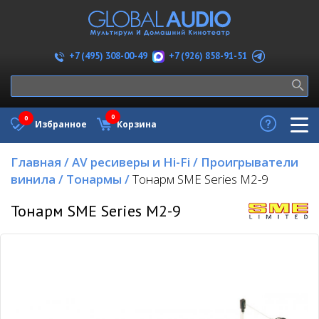
+7 (926) 858-91-51
+7 (495) 308-00-49
0
0
Избранное
Корзина
Главная
/
AV ресиверы и Hi-Fi
/
Проигрыватели
винила
/
Тонармы
/
Тонарм SME Series M2-9
Тонарм SME Series M2-9