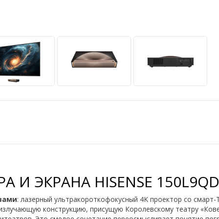
А И ЭКРАНА HISENSE 150L9Q
ивами
: лазерный ультракороткофокусный 4K проектор со смарт-
излучающую конструкцию, присущую Королевскому театру «Ковен
итеатров. Это смелое сочетание переосмысливает понятие погр