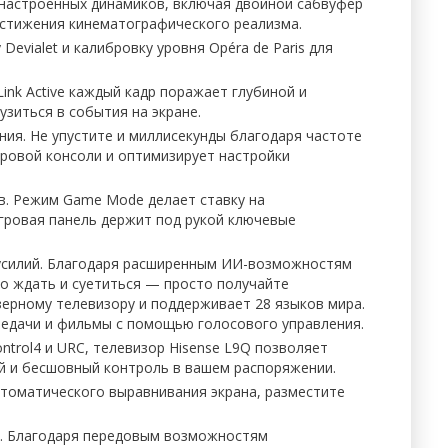
 настроенных динамиков, включая двойной сабвуфер
остижения кинематографического реализма.
Devialet и калибровку уровня Opéra de Paris для
ink Active каждый кадр поражает глубиной и
зиться в события на экране.
ения. Не упустите и миллисекунды благодаря частоте
гровой консоли и оптимизирует настройки
тв. Режим Game Mode делает ставку на
игровая панель держит под рукой ключевые
 усилий. Благодаря расширенным ИИ-возможностям
но ждать и суетиться — просто получайте
зерному телевизору и поддерживает 28 языков мира.
редачи и фильмы с помощью голосового управления.
ntrol4 и URC, телевизор Hisense L9Q позволяет
й и бесшовный контроль в вашем распоряжении.
втоматического выравнивания экрана, разместите
ем. Благодаря передовым возможностям