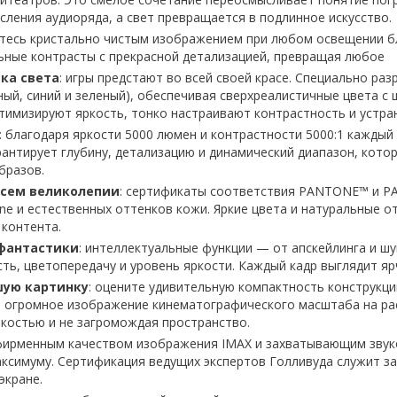
сления аудиоряда, а свет превращается в подлинное искусство.
йтесь кристально чистым изображением при любом освещении бл
льные контрасты с прекрасной детализацией, превращая любое
ка света
: игры предстают во всей своей красе. Специально ра
ный, синий и зеленый), обеспечивая сверхреалистичные цвета 
птимизируют яркость, тонко настраивают контрастность и устр
: благодаря яркости 5000 люмен и контрастности 5000:1 кажды
антирует глубину, детализацию и динамический диапазон, кото
бразов.
всем великолепии
: сертификаты соответствия PANTONE™ и P
e и естественных оттенков кожи. Яркие цвета и натуральные о
 контента.
 фантастики
: интеллектуальные функции — от апскейлинга и 
ь, цветопередачу и уровень яркости. Каждый кадр выглядит ярч
шую картинку
: оцените удивительную компактность конструкц
т огромное изображение кинематографического масштаба на рас
ткостью и не загромождая пространство.
фирменным качеством изображения IMAX и захватывающим звук
аксимуму. Сертификация ведущих экспертов Голливуда служит з
экране.