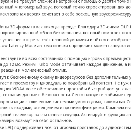
вука и не требует сложной настройки с помощью десяти точно
ыщенный многомерный звук, который точно спроектирован для д
 эксклюзивная версия сочетает в себе роскошную звукорежиссуру 
убины 3D-формата как никогда прежде. Благодаря 3D-очкам DLP L
нхронизированный обзор без мерцания, который помогает погру
те успешнее в игре за счёт плавной динамики и чёткого изображ
 Low Latency Mode автоматически определяет момент запуска и
авенствуйте во всех состязаниях с помощью игровых преимущес
а до 12 мс. Режим Turbo Mode оттачивает каждое движение, а 
 реакции и молниеносный отклик.
ступ к бесконечному океану видеоресурсов без дополнительных
агает к просмотру индивидуально подобранный контент. Не нуж
щник VIDAA Voice обеспечивает простой и быстрый доступ к ла
, сохраняя данные в безопасности. Легко находите любимые пе
инхронизации с ключевыми системами умного дома, такими как Co
равлять входами, освещением и прочими функциями. Комплексны
зерный телевизор за считанные секунды. Активируйте функцию а
камеры возьмут на себя остальное.
ense L9Q поддерживает всё: от игровых приставок до аудиосист