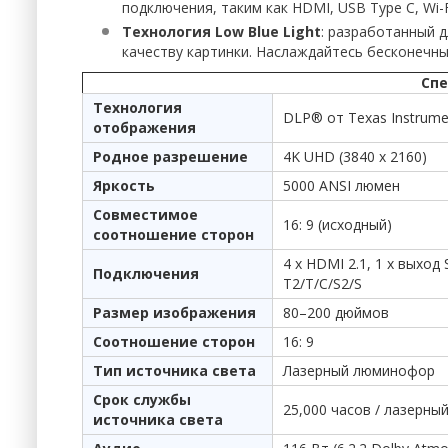
подключения, таким как HDMI, USB Type C, Wi-
Технология Low Blue Light
: разработанный 
качеству картинки. Наслаждайтесь бесконечны
Спе
Технология
DLP® от Texas Instrum
отображения
Родное разрешение
4K UHD (3840 x 2160)
Яркость
5000 ANSI люмен
Совместимое
16: 9 (исходный)
соотношение сторон
4 x HDMI 2.1, 1 x выход 
Подключения
T2/T/C/S2/S
Размер изображения
80–200 дюймов
Соотношение сторон
16: 9
Тип источника света
Лазерный люминофор
Срок службы
25,000 часов / лазерн
источника света