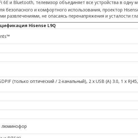
Fi 6E и Bluetooth, телевизор объединяет все устройства в одну
для безопасного и комфортного использования, проектор Hisens
ми развлечениями, не опасаясь перенапряжения и усталости гла
цификация Hisense L9Q
ents™
SDPIF (только оптический / 2-канальный), 2 x USB (A) 3.0, 1 x RJ45
ый люминофор