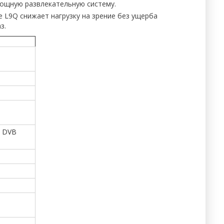
 мощную развлекательную систему.
e L9Q снижает нагрузку на зрение без ущерба
з.
, DVB