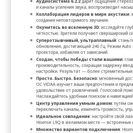
Аудиосистема 6.2.2
дарит ощущение стереоз
и каналы усиления звука, воспроизводит нас
Коллаборация лидеров в мире акустики
:
создания неповторимого звучания.
Окунитесь во вселенную 3D
: исследуйте гл
чёткостью. Зрители получают сверхширокий си
Суперотзывчивый, ультраплавный
: стань
обновления, достигающей 240 Гц. Режим Auto
проектора, избавляя от зависаний.
Создан, чтобы победы стали вашими
: гл
производительность, сокращая задержку ввод
настройки. Результат — более стремительные
Просто. Быстро. Безопасно
: мгновенный до
ОС VIDAA изучает ваши предпочтения и предл
удовольствие от развлечений. Голосовой помо
Наслаждайтесь удобным поиском и навигацией
Центр управления умным домом
: путём с
переключать каналы, изменять громкость, уп
Идеальное совпадение
: настройте свой ла
Hisense L9Q в желаемом месте — встроенные 
Множество вариантов подключения
: His