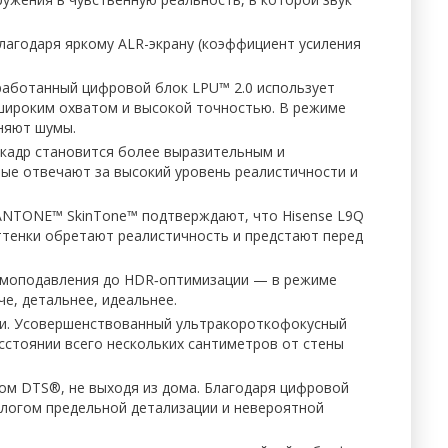
агодаря яркому ALR-экрану (коэффициент усиления
зработанный цифровой блок LPU™ 2.0 использует
с широким охватом и высокой точностью. В режиме
аняют шумы.
й кадр становится более выразительным и
рые отвечают за высокий уровень реалистичности и
ANTONE™ SkinTone™ подтверждают, что Hisense L9Q
ттенки обретают реалистичность и предстают перед
шумоподавления до HDR‑оптимизации — в режиме
е, детальнее, идеальнее.
ии. Усовершенствованный ультракороткофокусный
стоянии всего нескольких сантиметров от стены
ом DTS®, не выходя из дома. Благодаря цифровой
алогом предельной детализации и невероятной