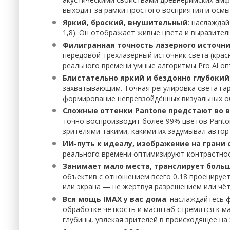
выходит за рамки простого восприятия и осмы
Яркий, броский, внушительный
: наслажда
1,8). Он отображает живые цвета и выразите
Филигранная точность лазерного источни
передовой трёхлазерный источник света (крас
реального времени умные алгоритмы Pro Al о
Блистательно яркий и бездонно глубокий
захватывающим. Точная регулировка света гар
формирование непревзойдённых визуальных о
Сложные оттенки Pantone предстают во 
точно воспроизводит более 99% цветов Panton
зрителями такими, какими их задумывал автор
ИИ-путь к идеалу, изображение на грани
реального времени оптимизируют контрастност
Занимает мало места, транслирует боль
объектив с отношением всего 0,18 проецируе
или экрана — не жертвуя разрешением или чё
Вся мощь IMAX у вас дома
: наслаждайтесь 
обработке чёткость и масштаб стремятся к м
глубины, увлекая зрителей в происходящее на 