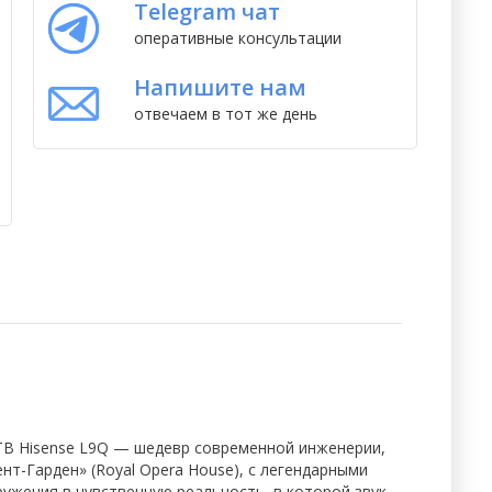
Telegram чат
оперативные консультации
Напишите нам
отвечаем в тот же день
D
ТВ Hisense L9Q — шедевр современной инженерии,
т-Гарден» (Royal Opera House), с легендарными
ужения в чувственную реальность, в которой звук