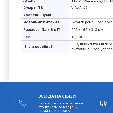
Аудио
116 Вт (6.2.2 Dolby Atmo
Смарт- ТВ
VIDAA U9
Уровень шума
30 дБ
Источник питания
Вход переменного тока 
Размеры (Ш x В x Г)
625 x 165 x 318 мм
Вес
12,9 кг
L9Q, шнур питания пере
Что в коробке?
дистанционного управл
ВСЕГДА НА СВЯЗИ
Наши эксперты всегда готовы
ответить вам по телефону,
онлайн или в офисе.