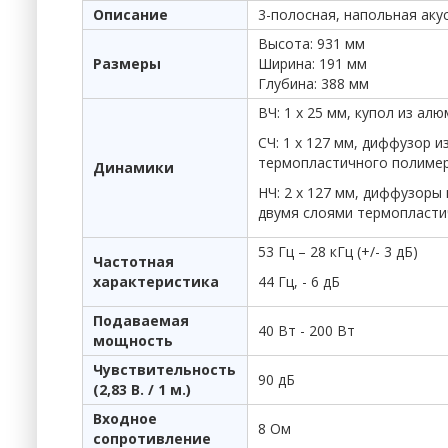
Описание
3-полосная, напольная аку
Высота: 931 мм
Размеры
Ширина: 191 мм
Глубина: 388 мм
ВЧ: 1 х 25 мм, купол из а
СЧ: 1 х 127 мм, диффузор 
термопластичного полимер
Динамики
НЧ: 2 х 127 мм, диффузоры
двумя слоями термопласти
53 Гц – 28 кГц (+/- 3 дБ)
Частотная
характеристика
44 Гц, - 6 дБ
Подаваемая
40 Вт - 200 Вт
мощность
Чувствительность
90 дБ
(2,83 В. / 1 м.)
Входное
8 Ом
сопротивление