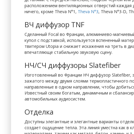
расположением вентиляционных отверстий каждая д
ничего, кроме Theva N°1,
Theva N°3
, Theva N°3-D, T
ВЧ диффузор TNF
Сделанный Focal во Франции, алюминиево-магниевы
купол с подставкой, используется вспененный мате
твитером Utopia и снижает искажения на треть в диа
впечатляюще стабильную звуковую сцену.
НЧ/СЧ диффузоры Slatefiber
Изготовленный во Франции НЧ диффузор Slatefiber, 
зажатого между двумя слоями термопластичного по
направленные в одном направлении, чтобы добитьс
Известный своим богатым, динамичным и сбалансиро
автомобильных аудиосистем.
Отделка
Доступны элегантные и элегантные варианты отделки
создает ощущение тепла. Эта линия уместна как в к
материалами, такими как металл, бетон, камень и т