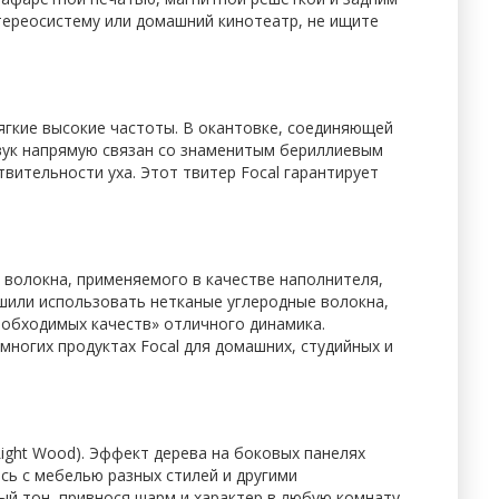
тереосистему или домашний кинотеатр, не ищите
ягкие высокие частоты. В окантовке, соединяющей
звук напрямую связан со знаменитым бериллиевым
твительности уха. Этот твитер Focal гарантирует
о волокна, применяемого в качестве наполнителя,
шили использовать нетканые углеродные волокна,
еобходимых качеств» отличного динамика.
ногих продуктах Focal для домашних, студийных и
Light Wood). Эффект дерева на боковых панелях
ясь с мебелью разных стилей и другими
ый тон, привнося шарм и характер в любую комнату.