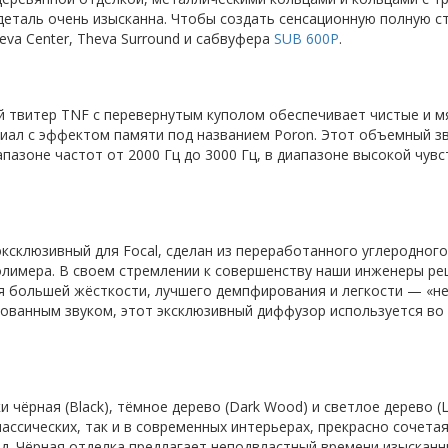
еталь очень изысканна. Чтобы создать сенсационную полную с
heva Center, Theva Surround и сабвуфера
SUB 600P
.
й твитер TNF с перевернутым куполом обеспечивает чистые и м
риал с эффектом памяти под названием Poron. Этот объемный 
пазоне частот от 2000 Гц до 3000 Гц, в диапазоне высокой чувс
эксклюзивный для Focal, сделан из переработанного углеродног
лимера. В своем стремлении к совершенству наши инженеры ре
я большей жёсткости, лучшего демпфирования и легкости — «н
ванным звуком, этот эксклюзивный диффузор используется во м
 чёрная (Black), тёмное дерево (Dark Wood) и светлое дерево (
лассических, так и в современных интерьерах, прекрасно сочета
. д. Чёрная отделка предлагает неподвластный времени изысканн