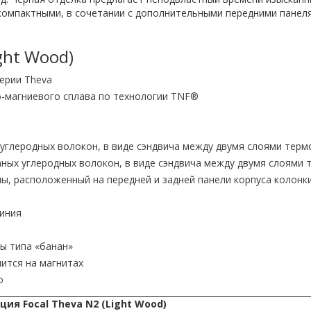
компактными, в сочетании с дополнительными передними панел
ght Wood)
серии Theva
-магниевого сплава по технологии TNF®
 углеродных волокон, в виде сэндвича между двумя слоями тер
аных углеродных волокон, в виде сэндвича между двумя слоями
, расположенный на передней и задней панели корпуса колонк
иния
ы типа «банан»
пится на магнитах
о
ия Focal Theva N2 (Light Wood)