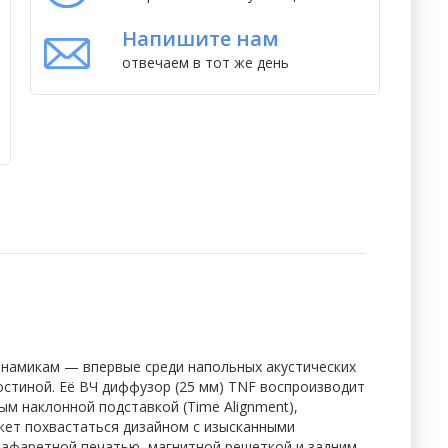
Напишите нам
отвечаем в тот же день
динамикам — впервые среди напольных акустических
стиной. Её ВЧ диффузор (25 мм) TNF воспроизводит
ым наклонной подставкой (Time Alignment),
ожет похвастаться дизайном с изысканными
трафаретной печатью, магнитной решеткой и задним