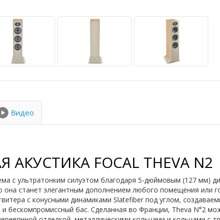
Видео
 АКУСТИКА FOCAL THEVA N2
тема с ультратонким силуэтом благодаря 5-дюймовым (127 мм) 
ю она станет элегантным дополнением любого помещения или го
витера с конусными динамиками Slatefiber под углом, создаваем
Fi и бескомпромиссный бас. Сделанная во Франции, Theva N°2 м
 деревянной отделкой, металлическими кольцами и кольцами с 