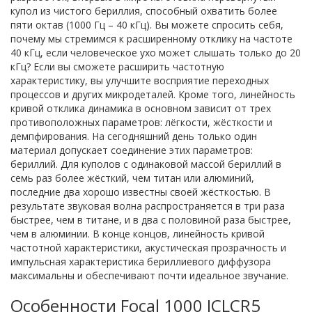
купол из чистого бериллия, способный охватить более
пяти октав (1000 Гц – 40 кГц). Вы можете спросить себя,
почему мы стремимся к расширенному отклику на частоте
40 кГц, если человеческое ухо может слышать только до 20
кГц? Если вы сможете расширить частотную
характеристику, вы улучшите восприятие переходных
процессов и других микродеталей. Кроме того, линейность
кривой отклика динамика в основном зависит от трех
противоположных параметров: лёгкости, жёсткости и
демпфирования. На сегодняшний день только один
материал допускает соединение этих параметров:
бериллий. Для куполов с одинаковой массой бериллий в
семь раз более жёсткий, чем титан или алюминий,
последние два хорошо известны своей жёсткостью. В
результате звуковая волна распространяется в три раза
быстрее, чем в титане, и в два с половиной раза быстрее,
чем в алюминии. В конце концов, линейность кривой
частотной характеристики, акустическая прозрачность и
импульсная характеристика бериллиевого диффузора
максимальны и обеспечивают почти идеальное звучание.
Особенности Focal 1000 ICLCR5