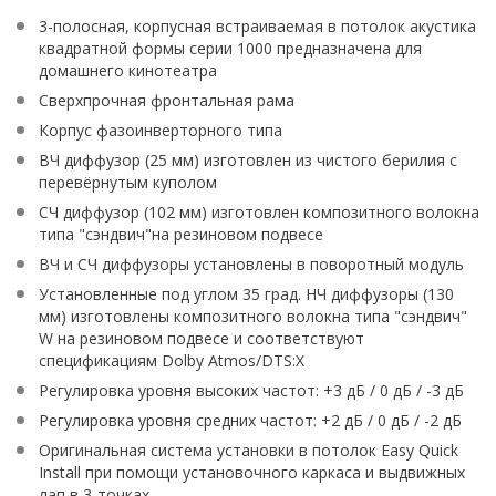
3-полосная, корпусная встраиваемая в потолок акустика
квадратной формы серии 1000 предназначена для
домашнего кинотеатра
Сверхпрочная фронтальная рама
Корпус фазоинверторного типа
ВЧ диффузор (25 мм) изготовлен из чистого берилия с
перевёрнутым куполом
СЧ диффузор (102 мм) изготовлен композитного волокна
типа "сэндвич"на резиновом подвесе
ВЧ и СЧ диффузоры установлены в поворотный модуль
Установленные под углом 35 град. НЧ диффузоры (130
мм) изготовлены композитного волокна типа "сэндвич"
W на резиновом подвесе и соответствуют
спецификациям Dolby Atmos/DTS:X
Регулировка уровня высоких частот: +3 дБ / 0 дБ / -3 дБ
Регулировка уровня средних частот: +2 дБ / 0 дБ / -2 дБ
Оригинальная система установки в потолок Easy Quick
Install при помощи установочного каркаса и выдвижных
лап в 3-точках