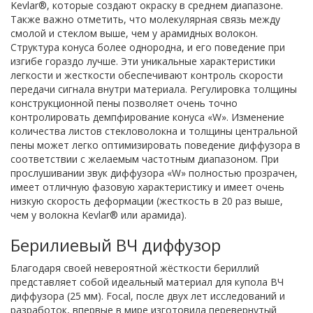
Kevlar®, которые создают окраску в среднем диапазоне.
Также важно отметить, что молекулярная связь между
смолой и стеклом выше, чем у арамидных волокон.
Структура конуса более однородна, и его поведение при
изгибе гораздо лучше. Эти уникальные характеристики
легкости и жесткости обеспечивают контроль скорости
передачи сигнала внутри материала. Регулировка толщины
конструкционной пены позволяет очень точно
контролировать демпфирование конуса «W». Изменение
количества листов стекловолокна и толщины центральной
пены может легко оптимизировать поведение диффузора в
соответствии с желаемым частотным диапазоном. При
прослушивании звук диффузора «W» полностью прозрачен,
имеет отличную фазовую характеристику и имеет очень
низкую скорость деформации (жесткость в 20 раз выше,
чем у волокна Kevlar® или арамида).
Берилиевый ВЧ диффузор
Благодаря своей невероятной жёсткости бериллий
представляет собой идеальный материал для купола ВЧ
диффузора (25 мм). Focal, после двух лет исследований и
разработок, впервые в мире изготовила перевернутый