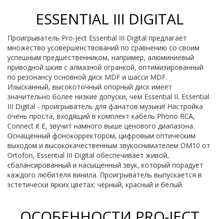
ESSENTIAL III DIGITAL
Проигрыватель Pro-Ject Essential III Digital предлагает
множество усовершенствований по сравнению со своим
успешным предшественником, например, алюминиевый
приводной шкив с алмазной огранкой, оптимизированный
по резонансу основной диск MDF и шасси MDF.
Изысканный, высокоточный опорный диск имеет
значительно более низкие допуски, чем Essential II. Essential
III Digital - проигрыватель для фанатов музыки! Настройка
очень проста, входящий в комплект кабель Phono RCA,
Connect it E, звучит намного выше ценового диапазона.
Оснащённый фонокорректором, цифровым оптическим
выходом и высококачественным звукоснимателем OM10 от
Ortofon, Essential III Digital обеспечивает живой,
сбалансированный и насыщенный звук, который порадует
каждого любителя винила. Проигрыватель выпускается в
эстетически ярких цветах: чёрный, красный и белый.
ОСОБЕННОСТИ PRO-JECT