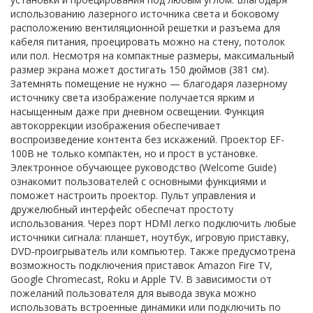
использованию лазерного источника света и боковому
расположению вентиляционной решетки и разъема для
кабеля питания, проецировать можно на стену, потолок
или пол. Несмотря на компактные размеры, максимальный
размер экрана может достигать 150 дюймов (381 см).
Затемнять помещение не нужно — благодаря лазерному
источнику света изображение получается ярким и
насыщенным даже при дневном освещении. Функция
автокоррекции изображения обеспечивает
воспроизведение контента без искажений. Проектор EF-
100B не только компактен, но и прост в установке.
Электронное обучающее руководство (Welcome Guide)
ознакомит пользователей с основными функциями и
поможет настроить проектор. Пульт управления и
дружелюбный интерфейс обеспечат простоту
использования. Через порт HDMI легко подключить любые
источники сигнала: планшет, ноутбук, игровую приставку,
DVD-проигрыватель или компьютер. Также предусмотрена
возможность подключения приставок Amazon Fire TV,
Google Chromecast, Roku и Apple TV. В зависимости от
пожеланий пользователя для вывода звука можно
использовать встроенные динамики или подключить по