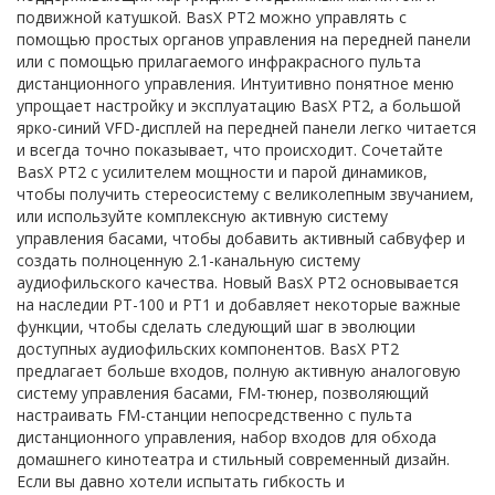
подвижной катушкой. BasX PT2 можно управлять с
помощью простых органов управления на передней панели
или с помощью прилагаемого инфракрасного пульта
дистанционного управления. Интуитивно понятное меню
упрощает настройку и эксплуатацию BasX PT2, а большой
ярко-синий VFD-дисплей на передней панели легко читается
и всегда точно показывает, что происходит. Сочетайте
BasX PT2 с усилителем мощности и парой динамиков,
чтобы получить стереосистему с великолепным звучанием,
или используйте комплексную активную систему
управления басами, чтобы добавить активный сабвуфер и
создать полноценную 2.1-канальную систему
аудиофильского качества. Новый BasX PT2 основывается
на наследии PT-100 и PT1 и добавляет некоторые важные
функции, чтобы сделать следующий шаг в эволюции
доступных аудиофильских компонентов. BasX PT2
предлагает больше входов, полную активную аналоговую
систему управления басами, FM-тюнер, позволяющий
настраивать FM-станции непосредственно с пульта
дистанционного управления, набор входов для обхода
домашнего кинотеатра и стильный современный дизайн.
Если вы давно хотели испытать гибкость и