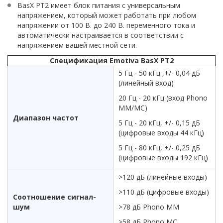
BasX PT2 имеет блок питания с универсальным
напряжением, который может работать при любом
напряжении от 100 В. до 240 В. переменного тока и
автоматически настраивается в соответствии с
напряжением вашей местной сети.
Спецификация Emotiva BasX PT2
5 Гц - 50 кГц ,+/- 0,04 дБ
(линейный вход)
20 Гц - 20 кГц (вход Phono
MM/MC)
Диапазон частот
5 Гц - 20 кГц, +/- 0,15 дБ
(цифровые входы 44 кГц)
5 Гц - 80 кГц, +/- 0,25 дБ
(цифровые входы 192 кГц)
>120 дБ (линейные входы)
>110 дБ (цифровые входы)
Соотношение сигнал-
шум
>78 дБ Phono MM
>58 дБ Phono MC