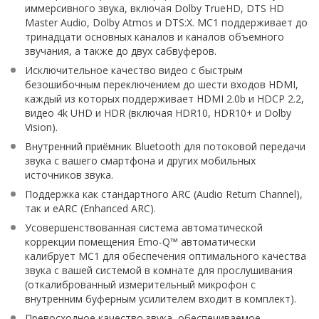
иммерсивного звука, включая Dolby TrueHD, DTS HD
Master Audio, Dolby Atmos и DTS:X. MC1 поддерживает до
тринадцати основных каналов и каналов объемного
звучания, а также до двух сабвуферов.
Исключительное качество видео с быстрым
безошибочным переключением до шести входов HDMI,
каждый из которых поддерживает HDMI 2.0b и HDCP 2.2,
видео 4k UHD и HDR (включая HDR10, HDR10+ и Dolby
Vision).
Внутренний приёмник Bluetooth для потоковой передачи
звука с вашего смартфона и других мобильных
источников звука.
Поддержка как стандартного ARC (Audio Return Channel),
так и eARC (Enhanced ARC).
Усовершенствованная система автоматической
коррекции помещения Emo-Q™ автоматически
калибрует MC1 для обеспечения оптимального качества
звука с вашей системой в комнате для прослушивания
(откалиброванный измерительный микрофон с
внутренним буферным усилителем входит в комплект).
Превосходное качество звука, обеспечиваемое