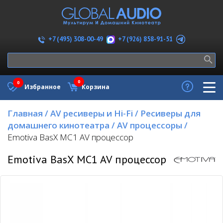
+7 (926) 858-91-51
+7 (495) 308-00-49
0
0
Избранное
Корзина
Главная
/
AV ресиверы и Hi-Fi
/
Ресиверы для
домашнего кинотеатра
/
AV процессоры
/
Emotiva BasX MC1 AV процессор
Emotiva BasX MC1 AV процессор