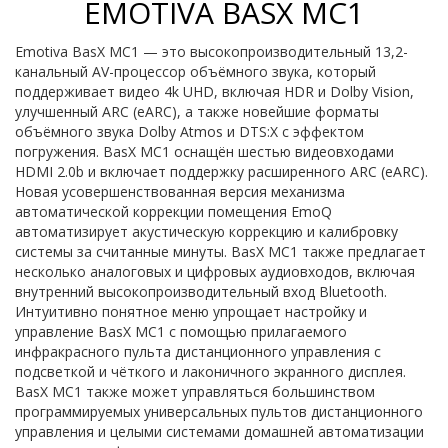
EMOTIVA BASX MC1
Emotiva BasX MC1 — это высокопроизводительный 13,2-
канальный AV-процессор объёмного звука, который
поддерживает видео 4k UHD, включая HDR и Dolby Vision,
улучшенный ARC (eARC), а также новейшие форматы
объёмного звука Dolby Atmos и DTS:X с эффектом
погружения. BasX MC1 оснащён шестью видеовходами
HDMI 2.0b и включает поддержку расширенного ARC (eARC).
Новая усовершенствованная версия механизма
автоматической коррекции помещения EmoQ
автоматизирует акустическую коррекцию и калибровку
системы за считанные минуты. BasX MC1 также предлагает
несколько аналоговых и цифровых аудиовходов, включая
внутренний высокопроизводительный вход Bluetooth.
Интуитивно понятное меню упрощает настройку и
управление BasX MC1 с помощью прилагаемого
инфракрасного пульта дистанционного управления с
подсветкой и чёткого и лаконичного экранного дисплея.
BasX MC1 также может управляться большинством
программируемых универсальных пультов дистанционного
управления и целыми системами домашней автоматизации