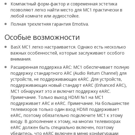
Компактный форм-фактор и современная эстетика
позволяют легко найти место для MC1 практически в
любой комнате или аудиостойке.
Полная трехлетняя гарантия Emotiva.
Особые возможности
BasX MC1 легко настраивается. Однако есть несколько
важных особенностей, которые заслуживают особого
внимания.
Расширенная поддержка ARC: MC1 обеспечивает полную
поддержку стандартного ARC (Audio Return Channel) для
устройств, не поддерживающих eARC. Для устройств,
поддерживающих новый стандарт eARC (Enhanced ARC),
MC1 обнаружит это и включит поддержку eARC.
Примечание. Только выход HDMI №1 на MC1
поддерживает ARC и eARC. Примечание. На большинстве
телевизоров только один вход HDMI поддерживает
eARC, поэтому обязательно подключите MC1 к этому
входу. В дополнение к этому, на многих телевизорах
eARC должен быть специально включен, поэтому
убедитесь, что eARC включен в меню конфигурации