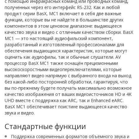
с помощью инфракрасных команд или проводных команд,
полученных через его интерфейс RS-232. Как и любой
продукт серии BasX, MC1 включает в себя две важные
функции, которые вы не найдете в большинстве других
компонентов в этом ценовом диапазоне: выдающееся
качество звука и видео с отличным качеством сборки. BasX
MC1 — это настоящий аудиофильский компонент,
разработанный и изготовленный профессионалами для
обеспечения выдающихся характеристик, которые могут
оценить как аудиофилы, так и обычные слушатели. AV
процессор BasX MC1 также оснащён прецизионными
высокоскоростными видеопереключателями, которые
направляют видео напрямую с выбранного входа на выход
без какой-либо посторонней обработки, гарантируя, что
вы по-прежнему будете получать максимально возможное
качество изображения от ваших видеоисточников HD и 4K
UHD вместе с поддержка как ARC, так и Enhanced eARC.
BasX MC1 обеспечивает поистине выдающееся качество
звука и видео.
Стандартные функции
Поддержка современных форматов объёмного звука и