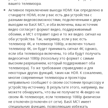
вашего телевизора.
Активное переключение выхода HDMI: Как определено в
стандарте HDMI, если у вас есть два устройства с
разными видеовозможностями, подключенными к двум
выходам на BasX MC1, и оба включены, ваш источник
видео согласует формат видео, поддерживаемый
обоими, и MC1 отправит одно и то же видео. сигнал на
оба устройства. Так, например, если у вас есть
телевизор 4K, и телевизор 1080p, и включен только
телевизор 4K, он будет принимать сигнал 4K; однако,
если оба телевизора включены, то оба будут получать
видеосигнал 1080p (поскольку это формат с самым
высоким разрешением, который поддерживают оба
телевизора). То же требование справедливо и для
некоторых других функций, таких как HDR. К сожалению,
многие современные телевизоры и проекторы
неправильно сообщают о своем состоянии процессору и
устройству-источнику. В результате этого, например, вы
можете обнаружить, что вы не получаете 4k-видео на
своем 4k-телевизоре, если телевизор 1080p физически
не отключён (отключён от сети). BasX MC1 имеет
специальную функцию, позволяющую избежать