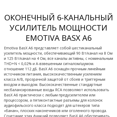
ОКОНЕЧНЫЙ 6-КАНАЛЬНЫЙ
УСИЛИТЕЛЬ МОЩНОСТИ
EMOTIVA BASX A6
Emotiva BasX A6 представляет собой шестиканальный
усилитель мощности, обеспечивающий 90 Вт/канал на 8 Ом
и 125 Вт/канал на 4 Ом, все каналы активны, с номинальным
THD+N < 0,02% и A-взвешенным сигналом/шумом.
отношение 112 дБ. BasX A6 оснащён прочным линейным
источником питания, высококачественным усилением
класса A/B, прозрачной защитой от сбоев и триггерным
входом и выходом. Высококачественные стандартные
несбалансированные входы RCA позволяют использовать
BasX A6 практически с любым предусилителем или
процессором, а пятиконтактные разъемы для колонок
аудиофильского класса подходят для штекеров типа
«банан», плоских наконечников или оголенного провода.
Сочетание этих функций позволяет BasX A6 обеспечивать