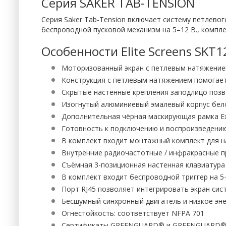
Серия SAKER TAB-TENSION
Серия Saker Tab-Tension включает систему петлево
беспроводной пусковой механизм на 5–12 В., компл
Особенности Elite Screens SK
Моторизованный экран с петлевым натяжени
Конструкция с петлевым натяжением помогае
Скрытые настенные крепления заподлицо позв
Изогнутый алюминиевый эмалевый корпус бел
Дополнительная чёрная маскирующая рамка Ext
Готовность к подключению и воспроизведению
В комплект входит монтажный комплект для 
Внутренние радиочастотные / инфракрасные п
Съёмная 3-позиционная настенная клавиатура
В комплект входит беспроводной триггер на 5-
Порт RJ45 позволяет интегрировать экран сис
Бесшумный синхронный двигатель и низкое эн
Огнестойкость: соответствует NFPA 701
Сертификаты GREENGUARD® и GREENGUARD® G