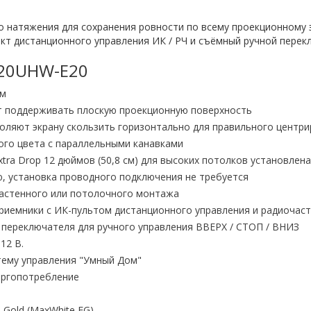
го натяжения для сохранения ровности по всему проекционному 
ект дистанционного управления ИК / РЧ и съёмный ручной перек
T120UHW-E20
ем
т поддерживать плоскую проекционную поверхность
оляют экрану скользить горизонтально для правильного центр
ого цвета с параллельными канавками
ra Drop 12 дюймов (50,8 см) для высоких потолков установлена
, установка проводного подключения не требуется
настенного или потолочного монтажа
риемники с ИК-пультом дистанционного управления и радиочас
 переключателя для ручного управления ВВЕРХ / СТОП / ВНИЗ
12 В.
тему управления "Умный Дом"
ергопотребление
old (MaxWhite FG)