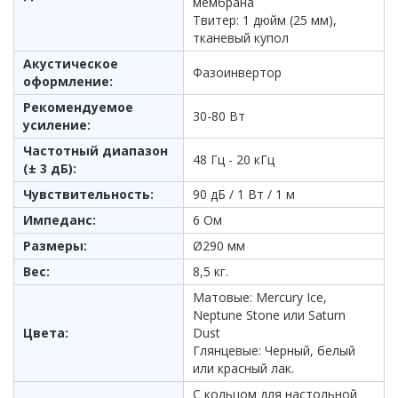
мембрана
Твитер: 1 дюйм (25 мм),
тканевый купол
Акустическое
Фазоинвертор
оформление:
Рекомендуемое
30-80 Вт
усиление:
Частотный диапазон
48 Гц - 20 кГц
(± 3 дБ):
Чувствительность:
90 дБ / 1 Вт / 1 м
Импеданс:
6 Ом
Размеры:
Ø290 мм
Вес:
8,5 кг.
Матовые: Mercury Ice,
Neptune Stone или Saturn
Цвета:
Dust
Глянцевые: Черный, белый
или красный лак.
С кольцом для настольной