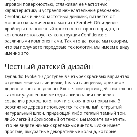
игровой поверхностью, сглаживая её частотную
характеристику и устраняя нежелательные резонансы.
Cerotar, как и низкочастотный динамик, питается от
мощного керамического магнита Ferrite+. Объединяет
драйверы полноценный кроссовер второго порядка, в
котором используется конструкция Confidence с
различными компонентами. Так что да, когда мы говорим,
что вы получаете передовые технологии, мы имеем в виду
именно это.
Честный датский дизайн
Dynaudio Evoke 10 доступен в четырёх красивых вариантах
отделки: чёрный глянцевый, белый глянцевый, ореховое
дерево и светлое дерево. Блестящие версии действительно
таковы: улучшенные методы лакирования привели к
созданию роскошного, почти стеклянного покрытия. В
версиях из дерева используется тактильный, открытый
натуральный шпон, придающий либо тёплый тёмный тон,
либо лёгкий абрикосовый оттенок. Вы можете заметить,
что не видите никаких крепёжных винтов. Evoke имеет
простые, аккуратные декоративные кольца, которые