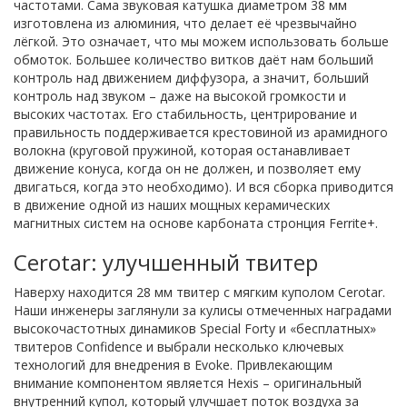
частотами. Сама звуковая катушка диаметром 38 мм
изготовлена из алюминия, что делает её чрезвычайно
лёгкой. Это означает, что мы можем использовать больше
обмоток. Большее количество витков даёт нам больший
контроль над движением диффузора, а значит, больший
контроль над звуком – даже на высокой громкости и
высоких частотах. Его стабильность, центрирование и
правильность поддерживается крестовиной из арамидного
волокна (круговой пружиной, которая останавливает
движение конуса, когда он не должен, и позволяет ему
двигаться, когда это необходимо). И вся сборка приводится
в движение одной из наших мощных керамических
магнитных систем на основе карбоната стронция Ferrite+.
Cerotar: улучшенный твитер
Наверху находится 28 мм твитер с мягким куполом Cerotar.
Наши инженеры заглянули за кулисы отмеченных наградами
высокочастотных динамиков Special Forty и «бесплатных»
твитеров Confidence и выбрали несколько ключевых
технологий для внедрения в Evoke. Привлекающим
внимание компонентом является Hexis – оригинальный
внутренний купол, который улучшает поток воздуха за