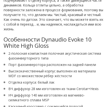
подчеркивают отделку корпуса, а также движущиеся части
динамиков. Кольца отлиты цельно, а обработка
поверхности заложена в процессе формования, поэтому вы
получаете то, что делаем мы. Чистый, красивый и честный.
Как очень по-датски. Это означает, что вы можете взять их
с собой в переезд… и, мы надеемся, наслаждаться ими всю
жизнь.
Особенности Dynaudio Evoke 10
White High Gloss
2-полосная компактная полочная акустическая система
фазоинверторного типа
Порт фазоинверотора расположен на задней панели
Высококачественный корпус выполнен из материала
MDF со множеством рёбер жёсткости
Отделка корпуса: белый лак
ВЧ диффузор 28 мм изготовлен из ткани Cerotar+Hexis
НЧ диффузор 140 мм изготовлен из магниево-
силикатного сплава MSP
Каскадный кроссовер с сужающейся полосой