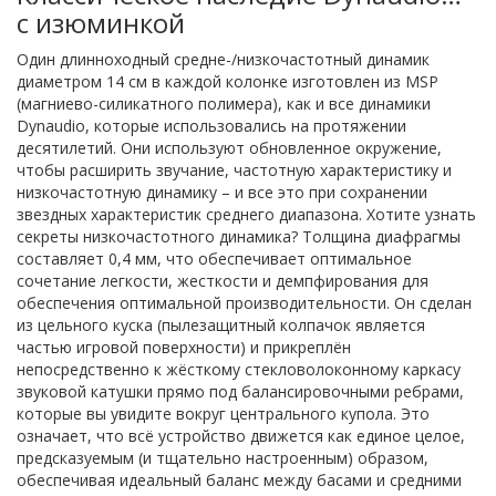
с изюминкой
Один длинноходный средне-/низкочастотный динамик
диаметром 14 см в каждой колонке изготовлен из MSP
(магниево-силикатного полимера), как и все динамики
Dynaudio, которые использовались на протяжении
десятилетий. Они используют обновленное окружение,
чтобы расширить звучание, частотную характеристику и
низкочастотную динамику – и все это при сохранении
звездных характеристик среднего диапазона. Хотите узнать
секреты низкочастотного динамика? Толщина диафрагмы
составляет 0,4 мм, что обеспечивает оптимальное
сочетание легкости, жесткости и демпфирования для
обеспечения оптимальной производительности. Он сделан
из цельного куска (пылезащитный колпачок является
частью игровой поверхности) и прикреплён
непосредственно к жёсткому стекловолоконному каркасу
звуковой катушки прямо под балансировочными ребрами,
которые вы увидите вокруг центрального купола. Это
означает, что всё устройство движется как единое целое,
предсказуемым (и тщательно настроенным) образом,
обеспечивая идеальный баланс между басами и средними