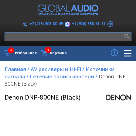
+7 (926) 858-91-51
+7 (495) 308-00-49
0
0
Избранное
Корзина
Главная
/
AV ресиверы и Hi-Fi
/
Источники
сигнала
/
Сетевые проигрыватели
/
Denon DNP-
800NE (Black)
Denon DNP-800NE (Black)