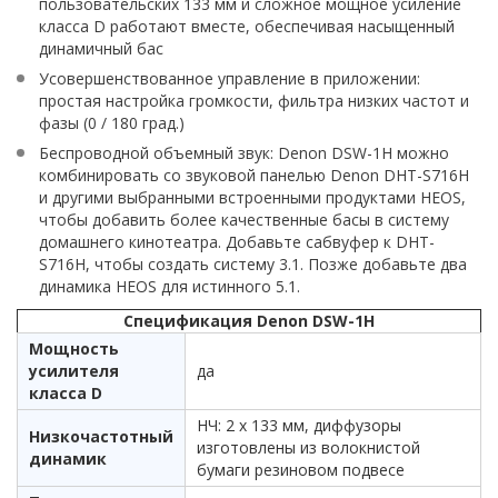
пользовательских 133 мм и сложное мощное усиление
класса D работают вместе, обеспечивая насыщенный
динамичный бас
Усовершенствованное управление в приложении:
простая настройка громкости, фильтра низких частот и
фазы (0 / 180 град.)
Беспроводной объемный звук: Denon DSW-1H можно
комбинировать со звуковой панелью Denon DHT-S716H
и другими выбранными встроенными продуктами HEOS,
чтобы добавить более качественные басы в систему
домашнего кинотеатра. Добавьте сабвуфер к DHT-
S716H, чтобы создать систему 3.1. Позже добавьте два
динамика HEOS для истинного 5.1.
Спецификация Denon DSW-1H
Мощность
усилителя
да
класса D
НЧ: 2 х 133 мм, диффузоры
Низкочастотный
изготовлены из волокнистой
динамик
бумаги резиновом подвесе