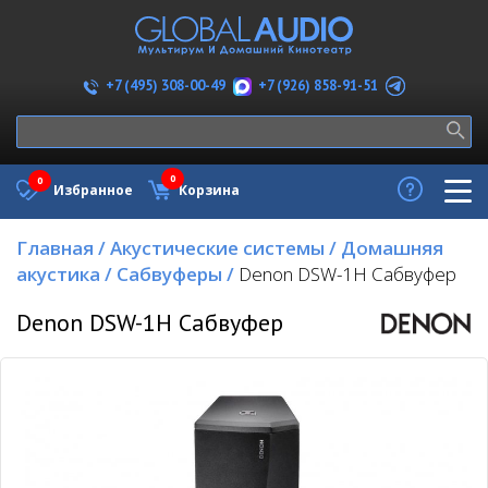
+7 (926) 858-91-51
+7 (495) 308-00-49
0
0
Избранное
Корзина
Главная
/
Акустические системы
/
Домашняя
акустика
/
Сабвуферы
/
Denon DSW-1H Сабвуфер
Denon DSW-1H Сабвуфер