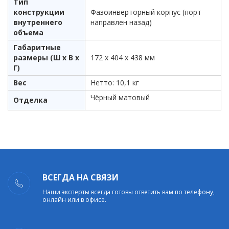
Тип
конструкции
Фазоинверторный корпус (порт
внутреннего
направлен назад)
объема
Габаритные
размеры (Ш x В x
172 x 404 x 438 мм
Г)
Вес
Нетто: 10,1 кг
Чёрный матовый
Отделка
ВСЕГДА НА СВЯЗИ
Наши эксперты всегда готовы ответить вам по телефону,
онлайн или в офисе.