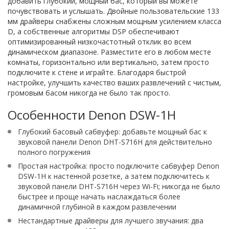
добавить глубокий, мощный бас, который вы можете
почувствовать и услышать. Двойные пользовательские 133
мм драйверы снабжены сложным мощным усилением класса
D, а собственные алгоритмы DSP обеспечивают
оптимизированный низкочастотный отклик во всем
динамическом диапазоне. Разместите его в любом месте
комнаты, горизонтально или вертикально, затем просто
подключите к стене и играйте. Благодаря быстрой
настройке, улучшить качество ваших развлечений с чистым,
громовым басом никогда не было так просто.
Особенности Denon DSW-1H
Глубокий басовый сабвуфер: добавьте мощный бас к
звуковой панели Denon DHT-S716H для действительно
полного погружения
Простая настройка: просто подключите сабвуфер Denon
DSW-1H к настенной розетке, а затем подключитесь к
звуковой панели DHT-S716H через Wi-Fi; никогда не было
быстрее и проще начать наслаждаться более
динамичной глубиной в каждом развлечении
Нестандартные драйверы для лучшего звучания: два