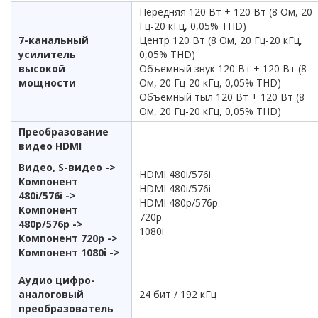
Передняя 120 Вт + 120 Вт (8 Ом, 20
Гц-20 кГц, 0,05% THD)
7-канальный
Центр 120 Вт (8 Ом, 20 Гц-20 кГц,
усилитель
0,05% THD)
высокой
Объемный звук 120 Вт + 120 Вт (8
мощности
Ом, 20 Гц-20 кГц, 0,05% THD)
Объемный тыл 120 Вт + 120 Вт (8
Ом, 20 Гц-20 кГц, 0,05% THD)
Преобразование
видео HDMI
Видео, S-видео ->
HDMI 480i/576i
Компонент
HDMI 480i/576i
480i/576i ->
HDMI 480p/576p
Компонент
720p
480p/576p ->
1080i
Компонент 720p ->
Компонент 1080i ->
Аудио цифро-
аналоговый
24 бит / 192 кГц
преобразователь