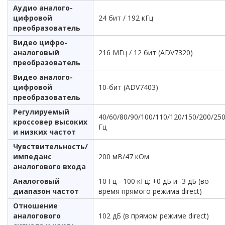
Аудио аналого-
цифровой
24 бит / 192 кГц
преобразователь
Видео цифро-
аналоговый
216 МГц / 12 бит (ADV7320)
преобразователь
Видео аналого-
цифровой
10-бит (ADV7403)
преобразователь
Регулируемый
40/60/80/90/100/110/120/150/200/25
кроссовер высоких
Гц
и низких частот
Чувствительность/
импеданс
200 мВ/47 кОм
аналогового входа
Аналоговый
10 Гц - 100 кГц: +0 дБ и -3 дБ (во
диапазон частот
время прямого режима direct)
Отношение
аналогового
102 дБ (в прямом режиме direct)