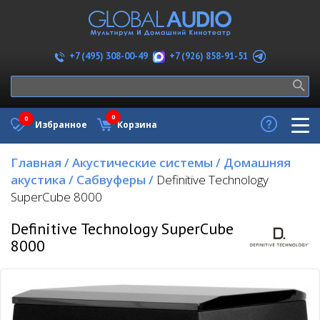
+7 (926) 858-91-51
+7 (495) 308-00-49
0
0
Избранное
Корзина
Главная
/
Акустические системы
/
Домашняя
акустика
/
Сабвуферы
/
Definitive Technology
SuperCube 8000
Definitive Technology SuperCube
8000