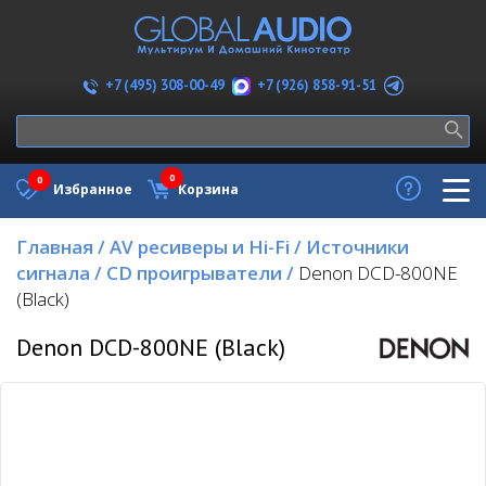
+7 (926) 858-91-51
+7 (495) 308-00-49
0
0
Избранное
Корзина
Главная
/
AV ресиверы и Hi-Fi
/
Источники
сигнала
/
CD проигрыватели
/
Denon DCD-800NE
(Black)
Denon DCD-800NE (Black)