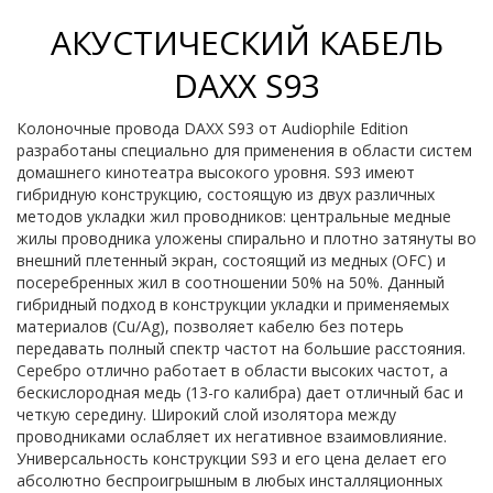
АКУСТИЧЕСКИЙ КАБЕЛЬ
DAXX S93
Колоночные провода DAXX S93 от Audiophile Edition
разработаны специально для применения в области систем
домашнего кинотеатра высокого уровня. S93 имеют
гибридную конструкцию, состоящую из двух различных
методов укладки жил проводников: центральные медные
жилы проводника уложены спирально и плотно затянуты во
внешний плетенный экран, состоящий из медных (OFC) и
посеребренных жил в соотношении 50% на 50%. Данный
гибридный подход в конструкции укладки и применяемых
материалов (Cu/Ag), позволяет кабелю без потерь
передавать полный спектр частот на большие расстояния.
Серебро отлично работает в области высоких частот, а
бескислородная медь (13-го калибра) дает отличный бас и
четкую середину. Широкий слой изолятора между
проводниками ослабляет их негативное взаимовлияние.
Универсальность конструкции S93 и его цена делает его
абсолютно беспроигрышным в любых инсталляционных