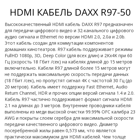
HDMI КАБЕЛЬ DAXX R97-50
Высококачественный HDMI кабель DAXX R97 предназначен
для передачи цифрового видео и 32-канального цифрового
аудио сигнала и Ethernet по версии HDMI 2.0, 2.0a и 2.0b.
Этот кабель создан для коммутации компонентов
домашних кинотеатров. R97 кабель поддерживает режимы
FullHD 1080p, 3D, Deep Color (для всех длин) и 2Kx4K при 60
Гц (скорость 18 Гбит /сек) на кабелях длиной до 15 метров
включительно. Кабели R97 длиной более 15 метров могут
не поддержать максимальную скорость передачи данных
(18 Гбит /сек), но пропустят сигнал 4K с частотой 30 Гц (до
20 метров). Кабель имеет поддержку Fast Ethernet, Audio
Return Channel, HDR и прочих опции версий сигнала 1.4 и 2.0.
Кабель R97 частично поддерживает формат сигнала HDMI
2.1 на длинах до 3 метров. Внутренние проводники кабеля
выполнены из меди высокой очистки 99.99% OFC калибра 23
AWG и покрыты слоем серебра для максимальной скорости
передачи качественного цифрового видео. Диаметр
посеребренной жилы равен 0,573 мм, что является
практически максимумом для HDMI кабелей. Чем толще