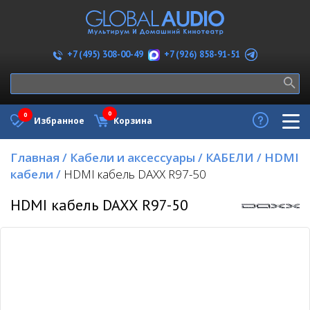
+7 (926) 858-91-51
+7 (495) 308-00-49
0
0
Избранное
Корзина
Главная
/
Кабели и аксессуары
/
КАБЕЛИ
/
HDMI
кабели
/
HDMI кабель DAXX R97-50
HDMI кабель DAXX R97-50