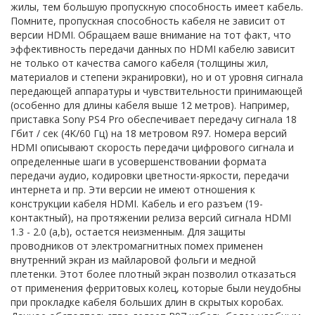
жилы, тем большую пропускную способность имеет кабель.
Помните, пропускная способность кабеля не зависит от
версии HDMI. Обращаем ваше внимание на тот факт, что
эффективность передачи данных по HDMI кабелю зависит
не только от качества самого кабеля (толщины жил,
материалов и степени экранировки), но и от уровня сигнала
передающей аппаратуры и чувствительности принимающей
(особенно для длины кабеля выше 12 метров). Например,
приставка Sony PS4 Pro обеспечивает передачу сигнала 18
Гбит / сек (4K/60 Гц) на 18 метровом R97. Номера версий
HDMI описывают скорость передачи цифрового сигнала и
определенные шаги в усовершенствовании формата
передачи аудио, кодировки цветности-яркости, передачи
интернета и пр. Эти версии не имеют отношения к
конструкции кабеля HDMI. Кабель и его разъем (19-
контактный), на протяжении релиза версий сигнала HDMI
1.3 - 2.0 (a,b), остается неизменным. Для защиты
проводников от электромагнитных помех применен
внутренний экран из майларовой фольги и медной
плетенки. Этот более плотный экран позволил отказаться
от применения ферритовых колец, которые были неудобны
при прокладке кабеля больших длин в скрытых коробах.