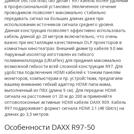
Данное обстоятельство делает R97 кабель более удобным
в профессиональной установке. Увеличенное сечение
проводников позволяет максимально стабильно
передавать сигнал на больших длинах даже при
использовании источников сигнала среднего уровня.
Данная конструкция позволяет эффективно использовать
кабель длиной до 20 метров включительно, что очень
важно при инсталляции качественных DLP проекторов в
комнатных кинотеатрах. Внешний диаметр кабеля 9.0 мм.
Наружный изолятор изготовлен из гибкого
поливинилхлорида (UltraFlex) для придания максимально
возможной гибкости всей сложной конструкции R97. Для
удобства подключения HDMI кабелей к тонким панелям
мониторов, компьютерам и пр. устройствам, предлагаем
вашему вниманию гибкий адаптер HDMI папа-мама,
выполненный из ПВХ (длина 9 см). Для передачи HDMI
сигнала на расстояние от 20 м до 200 м применяйте
оптоволоконные активные HDMI кабели DAXX R09. Кабель
R97 поддерживает формат сигнала HDMI 2.1 (48 Gbit/s) на
длинах до 3,5 метров.
Особенности DAXX R97-50