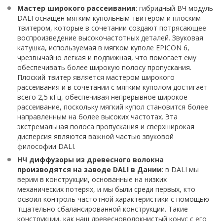
Мастер широкого рассеивания
: гибридный ВЧ модуль
DALI оснащён мягким купольным твитером и плоским
твитером, которые в сочетании создают потрясающее
воспроизведение высокочастотных деталей. Звуковая
катушка, используемая в мягком куполе EPICON 6,
чрезвычайно легкая и подвижная, что помогает ему
обеспечивать более широкую полосу пропускания.
Плоский твитер является мастером широкого
рассеивания и в сочетании с мягким куполом достигает
всего 2,5 кГц, обеспечивая непрерывное широкое
рассеивание, поскольку мягкий купол становится более
направленным на более высоких частотах. Эта
экстремальная полоса пропускания и сверхширокая
дисперсия являются важной частью звуковой
философии DALI.
НЧ диффузоры из древесного волокна
производятся на заводе DALI в Дании
: в DALI мы
верим в конструкции, основанные на низких
механических потерях, и мы были среди первых, кто
освоил контроль частотной характеристики с помощью
тщательно сбалансированной конструкции. Такие
конструкции, как наш древесноволокнистый конус с его