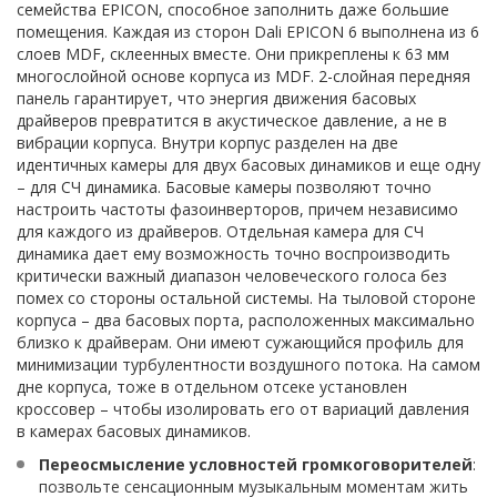
семейства EPICON, способное заполнить даже большие
помещения. Каждая из сторон Dali EPICON 6 выполнена из 6
слоев MDF, склеенных вместе. Они прикреплены к 63 мм
многослойной основе корпуса из MDF. 2-слойная передняя
панель гарантирует, что энергия движения басовых
драйверов превратится в акустическое давление, а не в
вибрации корпуса. Внутри корпус разделен на две
идентичных камеры для двух басовых динамиков и еще одну
– для СЧ динамика. Басовые камеры позволяют точно
настроить частоты фазоинверторов, причем независимо
для каждого из драйверов. Отдельная камера для СЧ
динамика дает ему возможность точно воспроизводить
критически важный диапазон человеческого голоса без
помех со стороны остальной системы. На тыловой стороне
корпуса – два басовых порта, расположенных максимально
близко к драйверам. Они имеют сужающийся профиль для
минимизации турбулентности воздушного потока. На самом
дне корпуса, тоже в отдельном отсеке установлен
кроссовер – чтобы изолировать его от вариаций давления
в камерах басовых динамиков.
Переосмысление условностей громкоговорителей
:
позвольте сенсационным музыкальным моментам жить