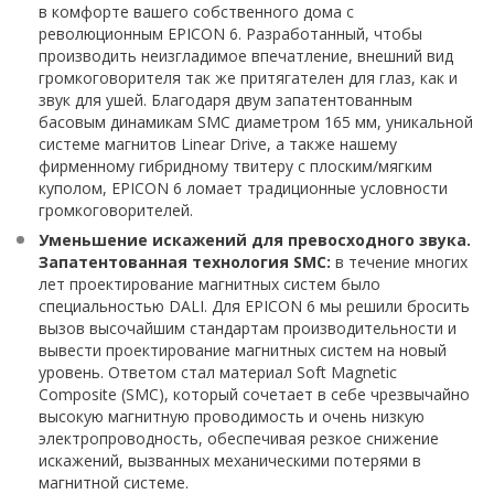
в комфорте вашего собственного дома с
революционным EPICON 6. Разработанный, чтобы
производить неизгладимое впечатление, внешний вид
громкоговорителя так же притягателен для глаз, как и
звук для ушей. Благодаря двум запатентованным
басовым динамикам SMC диаметром 165 мм, уникальной
системе магнитов Linear Drive, а также нашему
фирменному гибридному твитеру с плоским/мягким
куполом, EPICON 6 ломает традиционные условности
громкоговорителей.
Уменьшение искажений для превосходного звука.
Запатентованная технология SMC:
в течение многих
лет проектирование магнитных систем было
специальностью DALI. Для EPICON 6 мы решили бросить
вызов высочайшим стандартам производительности и
вывести проектирование магнитных систем на новый
уровень. Ответом стал материал Soft Magnetic
Composite (SMC), который сочетает в себе чрезвычайно
высокую магнитную проводимость и очень низкую
электропроводность, обеспечивая резкое снижение
искажений, вызванных механическими потерями в
магнитной системе.