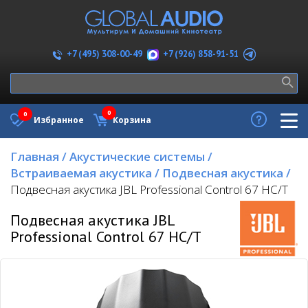
+7 (926) 858-91-51
+7 (495) 308-00-49
0
0
Избранное
Корзина
Главная
/
Акустические системы
/
Встраиваемая акустика
/
Подвесная акустика
/
Подвесная акустика JBL Professional Control 67 HC/T
Подвесная акустика JBL
Professional Control 67 HC/T