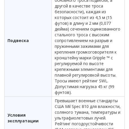
основного троса подвески, а
другой в качестве троса
безопасности), каждая из
которых состоит из 4,5 м (15
футов) в длину и 2 мм (0,077
дюйма) сечением оцинкованного
стального троса с высоким
Подвеска
сопротивлением на разрыв и
пружинными зажимами для
крепления громкоговорителя к
кронштейну марки Gripple ™ с
регулируемой по высоте
крепежными элементами для
плавной регулировкой высоты.
Тросы имеют рейтинг SWL.
Допустимая нагрузка 45 кг (99
фунтов).
Превышает военные стандарты
США Mil Spec 810 для влажности,
соляного тумана, температуры и
Условия
ультрафиолетовых лучей.
эксплуатации
Рейтинг погодоустойчивости