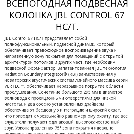
ВСЕПОГОДНАЯ ПОДВЕСНАЯ
КОЛОНКА JBL CONTROL 67
HC/T.
JBL Control 67 HC/T представляет собой
полнофункциональный, подвесной динамик, который
обеспечивает превосходное воспроизведение звука и
направленную зону покрытия для помещений с открытой
архитектурой потолков и других мест, где необходим
подвесной форм-фактор. Запатентованная JBL технология
Radiation Boundary Integrator® (RBI) заимствованная у
новаторских акустических систем линейного массива серии
VERTEC ™, обеспечивает неразрывное покрытие области
прослушивания. Сочетание большого 295 мм в диаметре
волновода с проекционными отверстиями для низкой
частоты, и два соосно установленных драйверы
обеспечивают бесшовную интеграцию и широкий охват,
что приводит к чрезвычайно равномерному охвату, где все
слушатели получают одинаковый, высококачественный
звук. Узконаправленная 75° зона покрытия идеально
подходит для мест установки, где требуется улучшенная