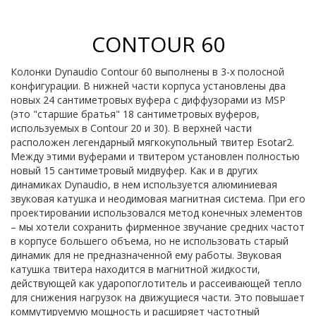
CONTOUR 60
Колонки Dynaudio Contour 60 выполнены в 3-х полосной
конфигурации. В нижней части корпуса установлены два
новых 24 сантиметровых вуфера с диффузорами из MSP
(это "старшие братья" 18 сантиметровых вуферов,
используемых в Contour 20 и 30). В верхней части
расположен легендарный мягкокупольный твитер Esotar2.
Между этими вуферами и твитером установлен полностью
новый 15 сантиметровый мидвуфер. Как и в других
динамиках Dynaudio, в нем используется алюминиевая
звуковая катушка и неодимовая магнитная система. При его
проектировании использовался метод конечных элементов
– мы хотели сохранить фирменное звучание средних частот
в корпусе большего объема, но не использовать старый
динамик для не предназначенной ему работы. Звуковая
катушка твитера находится в магнитной жидкости,
действующей как ударопоглотитель и рассеивающей тепло
для снижения нагрузок на движущиеся части. Это повышает
коммутируемую мощность и расширяет частотный