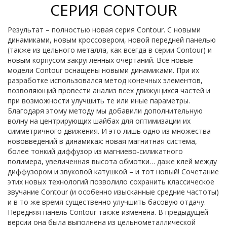
СЕРИЯ CONTOUR
Результат – полностью новая серия Contour. С новыми
динамиками, новым кроссовером, новой передней панелью
(также из цельного металла, как всегда в серии Contour) и
новым корпусом закругленных очертаний. Все новые
модели Contour оснащены новыми динамиками. При их
разработке использовался метод конечных элементов,
позволяющий провести анализ всех движущихся частей и
при возможности улучшить те или иные параметры.
Благодаря этому методу мы добавили дополнительную
волну на центрирующих шайбах для оптимизации их
симметричного движения. И это лишь одно из множества
нововведений в динамиках: новая магнитная система,
более тонкий диффузор из магниево-силикатного
полимера, увеличенная высота обмотки… даже клей между
диффузором и звуковой катушкой – и тот новый! Сочетание
этих новых технологий позволило сохранить классическое
звучание Contour (и особенно изысканные средние частоты)
и в то же время существенно улучшить басовую отдачу.
Передняя панель Contour также изменена. В предыдущей
версии она была выполнена из цельнометаллической