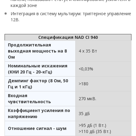
каждой зоне
Интеграция в систему мультирум: триггерное управление
12В.
Спецификация NAD CI 940
Продолжительная
выходная мощность на 8
4 х 35 Вт
Ом
Номинальные искажения
<0,03%
(КНИ 20 Гц - 20-кГц)
Демпинг фактор (8 Ом, 50
>180
Гц и 1 кГц)
Входная
270 мкВ.
чувствительность
Коэффициент усиления по
35 дБ
напряжению
>95 дБ (1 Вт.)
Отношение сигнал - шум
>110 дБ (35 Вт.)