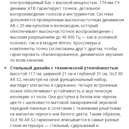
контролируемый бас с высокой мощностью. 174 мм СЧ
динамик ATB гарантирует точное, детальное
воспроизведение голосов и инструментов. Система
дополняется проверенным высокочастотным динамиком
AB с 25 мм куполом и волноводом, который
обеспечивает высокочастотное воспроизведение с
высоким разрешением до 40 000 Гц — как в основной
колонке, так и в модуле Atmos. Кроссоверы и
компоненты точно согласованы друг с другом, чтобы
гарантировать сбалансированное, динамичное звучание
по всем каналам.
Стильный дизайн с технической утончённостью
:
высотой 117 см, шириной 21 см и глубиной 31 см, GLE 90
AR S2, несмотря на свой функциональный набор,
выглядит элегантно и сдержанно. Четыре встроенные
ножки обеспечивают устойчивость и акустическую
изоляцию от пола. Она доступна в белом или чёрном
цвете с шелковисто-матовой лакированной звуковой
передней панелью в сочетании с тканевыми решётками
на магнитах чёрного или белого цвета. Таким образом,
GLE 90 AR S2 гармонично вписывается в самые разные
стили интерьера — стильный, сдержанный и