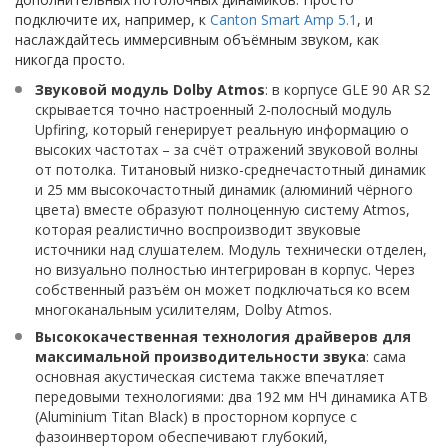
подключите их, например, к
Canton Smart Amp 5.1
, и
наслаждайтесь иммерсивным объёмным звуком, как
никогда просто.
Звуковой модуль Dolby Atmos
: в корпусе GLE 90 AR S2
скрывается точно настроенный 2-полосный модуль
Upfiring, который генерирует реальную информацию о
высоких частотах – за счёт отражений звуковой волны
от потолка. Титановый низко-среднечастотный динамик
и 25 мм высокочастотный динамик (алюминий чёрного
цвета) вместе образуют полноценную систему Atmos,
которая реалистично воспроизводит звуковые
источники над слушателем. Модуль технически отделен,
но визуально полностью интегрирован в корпус. Через
собственный разъём он может подключаться ко всем
многоканальным усилителям, Dolby Atmos.
Высококачественная технология драйверов для
максимальной производительности звука
: сама
основная акустическая система также впечатляет
передовыми технологиями: два 192 мм НЧ динамика ATB
(Aluminium Titan Black) в просторном корпусе с
фазоинвертором обеспечивают глубокий,